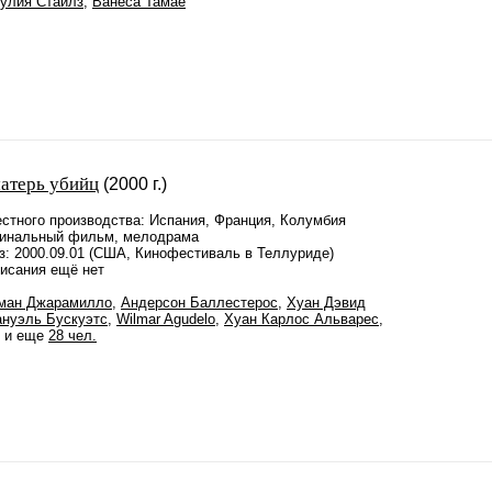
улия Стайлз
,
Ванеса Тамаё
атерь убийц
(2000 г.)
стного производства: Испания, Франция, Колумбия
инальный фильм, мелодрама
з: 2000.09.01 (США, Кинофестиваль в Теллуриде)
писания ещё нет
ман Джарамилло
,
Андерсон Баллестерос
,
Хуан Дэвид
нуэль Бускуэтс
,
Wilmar Agudelo
,
Хуан Карлос Альварес
,
.. и еще
28 чел.