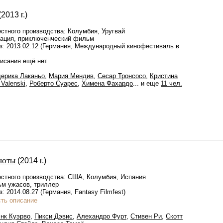
(2013 г.)
стного производства: Колумбия, Уругвай
ация, приключенческий фильм
з: 2013.02.12 (Германия, Международный кинофестиваль в
писания ещё нет
ерика Лаканьо
,
Мария Мендив
,
Сесар Тронсосо
,
Кристина
 Valenski
,
Роберто Суарес
,
Химена Фахардо
... и еще
11 чел.
ноты
(2014 г.)
стного производства: США, Колумбия, Испания
м ужасов, триллер
: 2014.08.27 (Германия, Fantasy Filmfest)
сть описание
нк Куэрво
,
Пикси Дэвис
,
Алехандро Фурт
,
Стивен Ри
,
Скотт