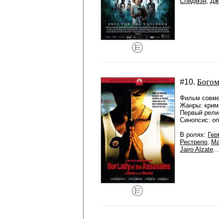
Спидмэн
,
Дж
Богом
#10.
Фильм совме
Жанры: крим
Первый рели
Синопсис: о
В ролях:
Гер
Рестрепо
,
Ма
Jairo Alzate
.