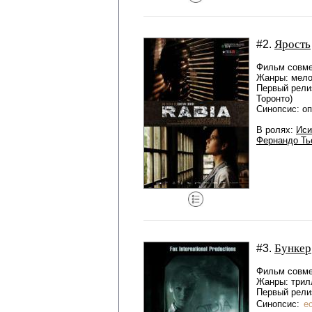
Ярость
#2.
Фильм совме
Жанры: мело
Первый рели
Торонто)
Синопсис: о
В ролях:
Иси
Фернандо Ть
Бункер
#3.
Фильм совме
Жанры: трил
Первый релиз
Синопсис:
е