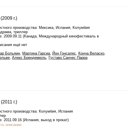
(2009 г.)
стного производства: Мексика, Испания, Колумбия
драма, триллер
з: 2009.09.11 (Канада, Международный кинофестиваль в
писания ещё нет
ар Больяин
,
Мартина Гарсиа
,
Йон Гонсалес
,
Конча Веласко
,
ельве
,
Алекс Брендемюль
,
Густаво Санчес Парра
(2011 г.)
стного производства: Колумбия, Испания
лер
: 2011.09.16 (Испания, выход в прокат)
сть описание