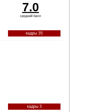
7.0
средний балл
кадры 35
кадры 3