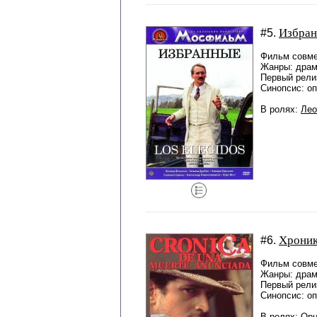
Избра
#5.
Фильм совме
Жанры: дра
Первый релиз
Синопсис: о
В ролях:
Лео
Хроник
#6.
Фильм совме
Жанры: дра
Первый релиз
Синопсис: о
В ролях:
Орн