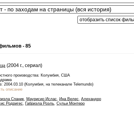
фильмов - 85
ца
(2004 г., сериал)
стного производства: Колумбия, США
одрама
: 2004.03.10 (Колумбия, на телеканале Telemundo)
сть описание
риэла Спаник
,
Маурисио Ислас
,
Ина Велес
,
Алехандро
ис Родригес
,
Габриэла Роэль
,
Сульи Монтеро