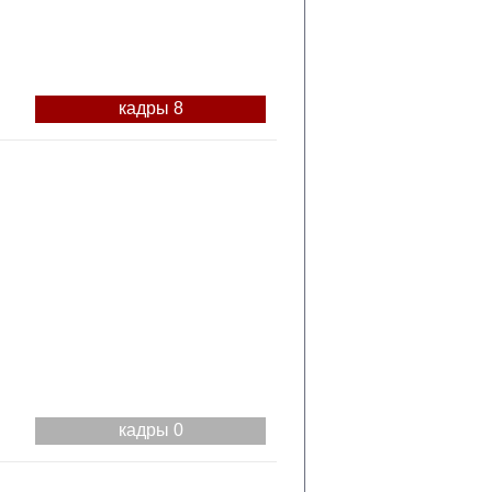
кадры 8
кадры 0