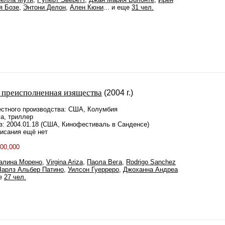
я Бозе
,
Энтони Делон
,
Ален Кюни
... и еще
31 чел.
 преисполненная изящества
(2004 г.)
стного производства: США, Колумбия
а, триллер
з: 2004.01.18 (США, Кинофестиваль в Санденсе)
писания ещё нет
00,000
алина Морено
,
Virgina Ariza
,
Паола Вега
,
Rodrigo Sanchez
Чарлз Альбер Патино
,
Уилсон Гуерреро
,
Джоханна Андреа
ще
27 чел.