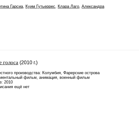
тина Гарсиа
,
Куим Гутьеррес
,
Клара Лаго
,
Александра
е голоса
(2010 г.)
стного производства: Колумбия, Фарерские острова
ментальный фильм, анимация, военный фильм
з: 2010
писания ещё нет