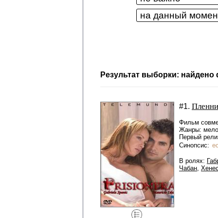
Результат выборки: найдено 
Пленни
#1.
Фильм совме
Жанры: мел
Первый релиз
Синопсис:
е
В ролях:
Габ
Чабан
,
Хенес