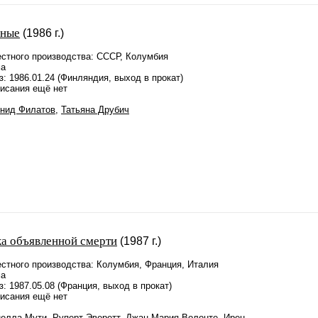
нные
(1986 г.)
стного производства: СССР, Колумбия
ма
: 1986.01.24 (Финляндия, выход в прокат)
писания ещё нет
нид Филатов
,
Татьяна Друбич
а объявленной смерти
(1987 г.)
стного производства: Колумбия, Франция, Италия
ма
: 1987.05.08 (Франция, выход в прокат)
писания ещё нет
елла Мути
,
Руперт Эверетт
,
Джан Мария Волонте
,
Ирен