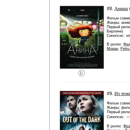
Анина
#8.
Фильм совме
Жанры: аним
Первый рели
Берлине)
Синопсис: о
В ролях:
Фед
Моран
,
Petru
Из тем
#9.
Фильм совме
Жанры: филь
Первый релиз
Синопсис:
е
В ролях:
Фрэ