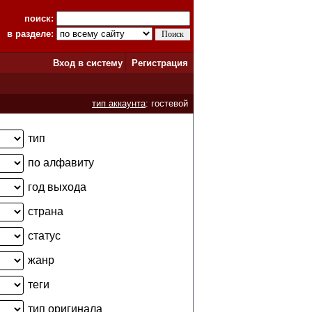
поиск:
в разделе:
Вход в систему
Регистрация
тип аккаунта
: гостевой
тип
по алфавиту
год выхода
страна
статус
жанр
теги
тип оригинала