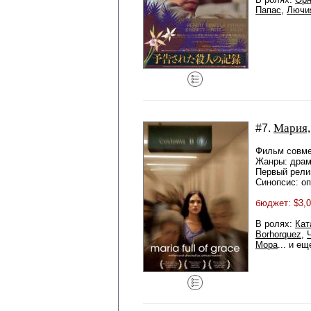
Папас
,
Лючи
Мария,
#7.
Фильм совме
Жанры: драм
Первый рели
Синопсис: о
бюджет: $3,0
В ролях:
Кат
Borhorquez
,
Мора
... и е