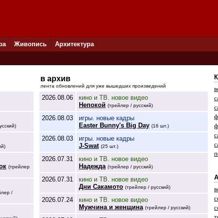
ра
Живопись
Архитектура
К
в архив
лента обновлений для уже вышедших произведений
в
2026.08.06
кино и ТВ. новое видео
с
Непокой
(трейлер / русский)
с
ф
2026.08.03
игры. новые кадры
Easter Bunny's Big Day
ф
усский)
(16 шт.)
с
2026.08.03
игры. новые кадры
с
J-Swat
ий)
(25 шт.)
п
2026.07.31
кино и ТВ. новое видео
ок
Надежда
(трейлер
(трейлер / русский)
А
2026.07.31
кино и ТВ. новое видео
Дни Сакамото
(трейлер / русский)
в
йлер /
с
2026.07.24
кино и ТВ. новое видео
Мужчина и женщина
с
(трейлер / русский)
т