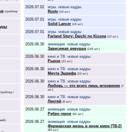
2026.07.02
игры. новые кадры
ые
Rusty
(трейлер
(10 шт.)
2026.07.01
игры. новые кадры
Solid Lancer
(16 шт.)
Луны
2026.07.01
игры. новые кадры
Farland Story: Daichi no Kizuna
(10 шт.)
2026.06.30
анимация. новые кадры
Зависимая девушка
(140 шт.)
2026.06.30
кино и ТВ. новые кадры
Рынок
(12 шт.)
2026.06.30
кино и ТВ. новые кадры
Мечта Эшрефа
(23 шт.)
2026.06.30
кино и ТВ. новые кадры
Любовь — это всего лишь мгновение
(7
шт.)
(трейлер /
2026.06.30
кино и ТВ. новые кадры
Лентяй
(6 шт.)
2026.06.27
анимация. новые кадры
Ребро героя
(62 шт.)
кий)
2026.06.27
анимация. новые кадры
Фермерская жизнь в ином мире [ТВ-2]
(60 шт.)