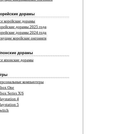
орейские дорамы
се корейские дорамы
орейские дорамы 2025 года
орейские дорамы 2024 года
екущие корейские онгоинги
понские дорамы
се японские дорамы
Игры
ерсональные компьютеры
box One
box Series X|S
laystation 4
laystation 5
witch