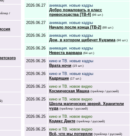
ий)
2026.06.27
анимация. новые кадры
Добро пожаловать в класс
ейлер /
превосходства [ТВ-4]
(96 шт.)
2026.06.27
анимация. новые кадры
Начало после конца [ТВ-2]
(88 шт.)
иссия
2026.06.26
анимация. новые кадры
Дом, в котором щебечет Кудзима
(96 шт.)
2026.06.26
анимация. новые кадры
Невеста варвара
(64 шт.)
петского
2026.06.26
кино и ТВ. новые кадры
Врата ночи
(15 шт.)
2026.06.26
кино и ТВ. новые кадры
Кадрящие
(17 шт.)
2026.06.25
кино и ТВ. новое видео
Космическая Машка
(трейлер / русский)
2026.06.25
кино и ТВ. новое видео
й)
Школа магических зверей. Хранители
чуда
(трейлер / русский)
2026.06.25
кино и ТВ. новое видео
Кодекс Данте
(трейлер / русский)
2026.06.25
кино и ТВ. новое видео
Всё, что мы потеряли
(трейлер / русский)