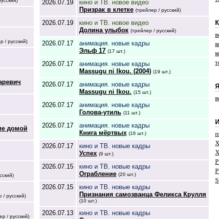
русский)
2026.07.19
кино и ТВ. новое видео
Призрак в клетке
(трейлер / русский)
2026.07.19
кино и ТВ. новое видео
К
Долина улыбок
(трейлер / русский)
в
р / русский)
2026.07.17
анимация. новые кадры
к
Эльф 17
(17 шт.)
к
т
2026.07.17
анимация. новые кадры
Massugu ni Ikou. (2004)
(19 шт.)
аревич
2026.07.17
анимация. новые кадры
Я
Massugu ni Ikou.
(15 шт.)
в
2026.07.17
анимация. новые кадры
Голова-утиль
(11 шт.)
2026.07.17
анимация. новые кадры
ие домой
Книга мёртвых
п
(16 шт.)
X
2026.07.17
кино и ТВ. новые кадры
X
Успех
(9 шт.)
P
2026.07.15
кино и ТВ. новые кадры
P
Ограбление
(20 шт.)
сский)
S
2026.07.15
кино и ТВ. новые кадры
Признания самозванца Феликса Крулля
 / русский)
(10 шт.)
2026.07.13
кино и ТВ. новые кадры
ер / русский)