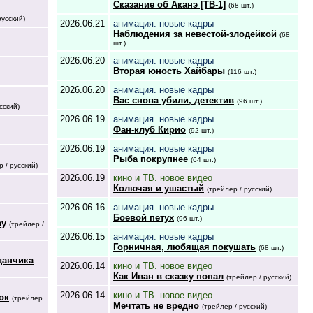
Сказание об Аканэ [ТВ-1]
(68 шт.)
русский)
2026.06.21
анимация. новые кадры
Наблюдения за невестой-злодейкой
(68
шт.)
2026.06.20
анимация. новые кадры
Вторая юность Хайбары
(116 шт.)
2026.06.20
анимация. новые кадры
Вас снова убили, детектив
(96 шт.)
сский)
2026.06.19
анимация. новые кадры
Фан-клуб Кирио
(92 шт.)
2026.06.19
анимация. новые кадры
Рыба покрупнее
(64 шт.)
р / русский)
2026.06.19
кино и ТВ. новое видео
Колючая и ушастый
(трейлер / русский)
2026.06.16
анимация. новые кадры
Боевой петух
(96 шт.)
ву
(трейлер /
2026.06.15
анимация. новые кадры
Горничная, любящая покушать
(68 шт.)
данчика
2026.06.14
кино и ТВ. новое видео
Как Иван в сказку попал
(трейлер / русский)
2026.06.14
кино и ТВ. новое видео
ок
(трейлер
Мечтать не вредно
(трейлер / русский)