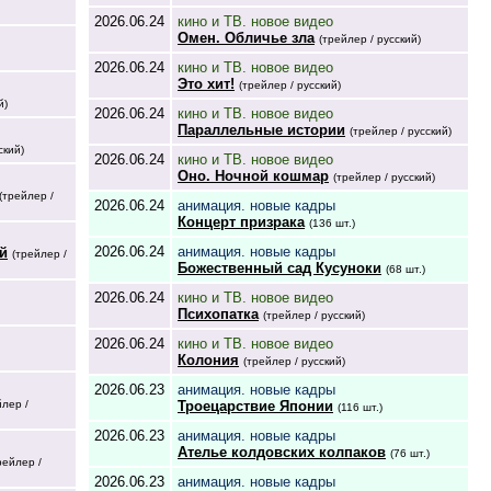
2026.06.24
кино и ТВ. новое видео
Омен. Обличье зла
(трейлер / русский)
2026.06.24
кино и ТВ. новое видео
Это хит!
(трейлер / русский)
й)
2026.06.24
кино и ТВ. новое видео
Параллельные истории
(трейлер / русский)
ский)
2026.06.24
кино и ТВ. новое видео
Оно. Ночной кошмар
(трейлер / русский)
(трейлер /
2026.06.24
анимация. новые кадры
Концерт призрака
(136 шт.)
2026.06.24
анимация. новые кадры
й
(трейлер /
Божественный сад Кусуноки
(68 шт.)
2026.06.24
кино и ТВ. новое видео
Психопатка
(трейлер / русский)
2026.06.24
кино и ТВ. новое видео
Колония
(трейлер / русский)
2026.06.23
анимация. новые кадры
йлер /
Троецарствие Японии
(116 шт.)
2026.06.23
анимация. новые кадры
Ателье колдовских колпаков
(76 шт.)
рейлер /
2026.06.23
анимация. новые кадры