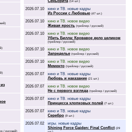
Сеньорита
(14 шт.)
2026.07.10
кино и ТВ. новые кадры
Из России с Любовью
(47 шт.)
2026.07.10
кино и ТВ. новое видео
кий)
Живая ярость
(трейлер / русский)
2026.07.10
кино и ТВ. новое видео
Убить Билла: Кровавое дело целиком
(трейлер / русский)
й)
2026.07.10
кино и ТВ. новое видео
Запределье
(трейлер / русский)
2026.07.10
кино и ТВ. новое видео
Мементо
(трейлер / русский)
й)
2026.07.07
кино и ТВ. новые кадры
Любовь и наказание
(21 шт.)
 из
2026.07.07
кино и ТВ. новое видео
Не с первого взгляда
(трейлер / русский)
2026.07.07
кино и ТВ. новые кадры
ное
Принцесса хлопковых полей
(7 шт.)
2026.07.07
кино и ТВ. новые кадры
Серебро
(9 шт.)
2026.07.02
игры. новые кадры
Shining Force Gaiden: Final Conflict
(29
р / русский)
шт.)