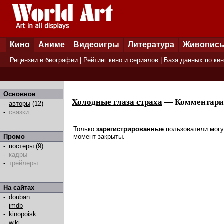
Кино
Аниме
Видеоигры
Литература
Живопис
Рецензии и биографии
|
Рейтинг кино и сериалов
|
База данных по ки
Основное
Холодные глаза страха
— Комментари
-
авторы
(12)
-
связки
Только
зарегистрированные
пользователи могу
момент закрыты.
Промо
-
постеры
(9)
-
кадры
-
трейлеры
На сайтах
-
douban
-
imdb
-
kinopoisk
-
wiki