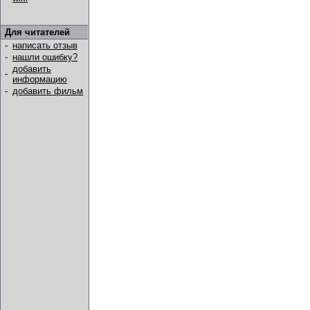
Для читателей
-
написать отзыв
-
нашли ошибку?
добавить
-
информацию
-
добавить фильм