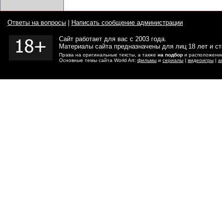
Ответы на вопросы
|
Написать сообщение администрации
Сайт работает для вас с 2003 года.
Материалы сайта предназначены для лиц 18 лет и с
Права на оригинальные тексты, а также
на подбор
и расположение
Основные темы сайта World Art:
фильмы
и
сериалы
|
видеоигры
|
а