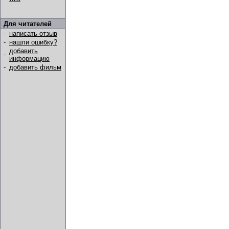
Для читателей
-
написать отзыв
-
нашли ошибку?
добавить
-
информацию
-
добавить фильм