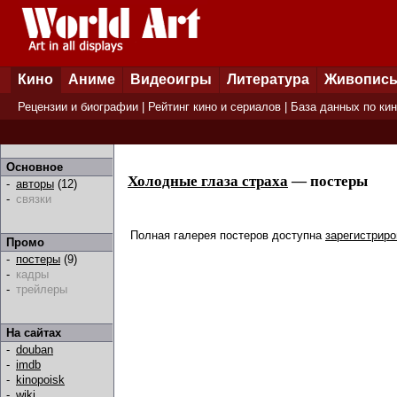
Кино
Аниме
Видеоигры
Литература
Живопис
Рецензии и биографии
|
Рейтинг кино и сериалов
|
База данных по ки
Основное
Холодные глаза страха
— постеры
-
авторы
(12)
-
связки
Полная галерея постеров доступна
зарегистрир
Промо
-
постеры
(9)
-
кадры
-
трейлеры
На сайтах
-
douban
-
imdb
-
kinopoisk
-
wiki