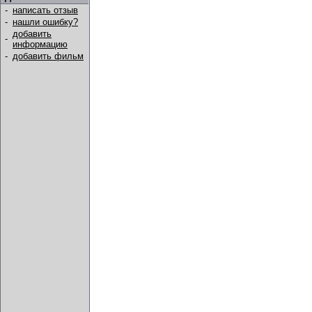
-
написать отзыв
-
нашли ошибку?
добавить
-
информацию
-
добавить фильм