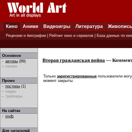
Кино
Аниме
Видеоигры
Литература
Живопис
Рецензии и биографии
|
Рейтинг кино и сериалов
|
База данных по ки
Основное
Вторая гражданская война
— Коммен
-
авторы
(89)
-
связки
Только
зарегистрированные
пользователи могу
момент закрыты.
Промо
-
постеры
(1)
-
кадры
-
трейлеры
На сайтах
-
imdb
Для читателей