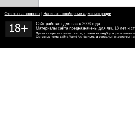
Ответы на вопросы
|
Написать сообщение администрации
Сайт работает для вас с 2003 года.
Материалы сайта предназначены для лиц 18 лет и с
Права на оригинальные тексты, а также
на подбор
и расположение
Основные темы сайта World Art:
фильмы
и
сериалы
|
видеоигры
|
а