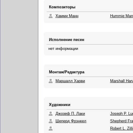
Композиторы
Хамми Манн
Hummie Man
Исполнение песен
нет информации
Монтаж/Редактура
Маршалл Харви
Marshall Har
Художники
Джозеф П. Лаки
Joseph P. Lu
Шеперд Фрэнкел
Shepherd Fra
Robert L. Zill