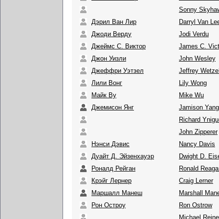
Sonny Skyha
Дэрил Ван Лир
Darryl Van Le
Джоди Верду
Jodi Verdu
Джеймс С. Виктор
James C. Vict
Джон Уизли
John Wesley
Джеффри Уэтзел
Jeffrey Wetze
Лили Вонг
Lily Wong
Майк Ву
Mike Wu
Джемисон Янг
Jamison Yang
Richard Ynig
John Zipperer
Нэнси Дэвис
Nancy Davis
Дуайт Д. Эйзенхауэр
Dwight D. Ei
Роналд Рейган
Ronald Reaga
Крэйг Лернер
Craig Lerner
Маршалл Манеш
Marshall Man
Рон Остроу
Ron Ostrow
Michael Reine