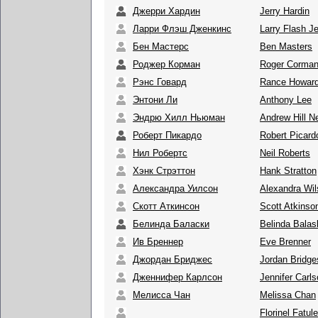
Джерри Хардин
Jerry Hardin
Ларри Флэш Дженкинс
Larry Flash J
Бен Мастерс
Ben Masters
Роджер Корман
Roger Corma
Рэнс Говард
Rance Howar
Энтони Ли
Anthony Lee
Эндрю Хилл Ньюман
Andrew Hill 
Роберт Пикардо
Robert Picard
Нил Робертс
Neil Roberts
Хэнк Стрэттон
Hank Stratton
Александра Уилсон
Alexandra Wi
Скотт Аткинсон
Scott Atkinso
Белинда Баласки
Belinda Balas
Ив Бреннер
Eve Brenner
Джордан Бриджес
Jordan Bridge
Дженнифер Карлсон
Jennifer Carl
Мелисса Чан
Melissa Chan
Florinel Fatul