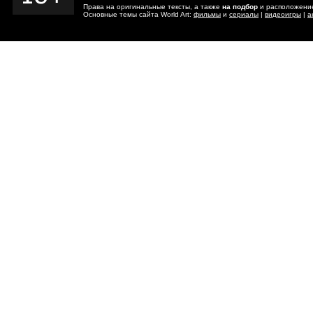
Права на оригинальные тексты, а также
на подбор
и расположение
Основные темы сайта World Art:
фильмы
и
сериалы
|
видеоигры
|
а