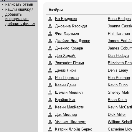
-
написать отзыв
-
нашли ошибку?
Актёры
добавить
-
Бо Бриджес
Beau Bridges
информацию
-
добавить фильм
Джоанна Кэссиди
Joanna Cassi
Фил Хартмэн
Phil Hartman
Джеймс Эрл Джонс
James Earl J
Джеймс Коберн
James Cobur
Дэн Хедайя
Dan Hedaya
Элизабет Пенья
Elizabeth Pen
Дениз Лири
Denis Leary
Рон Перлман
Ron Perlman
Кевин Данн
Kevin Dunn
Шелли Мейлил
Shelley Malil
Брайан Кит
Brian Keith
Кевин МакКарти
Kevin McCart
Дик Миллер
Dick Miller
Уильям Шаллерт
William Schall
Кэтрин Ллойд Бернс
Catherine Llo