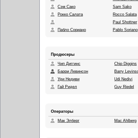
Сэм Сако
Sam Sako
Рокко Салата
Rocco Salata
Paul Shottner
Пабло Сориано
Pablo Soriano
Продюсеры
Чип Диггинс
Chip Diggins
Барри Левинсон
Barry Levins
Уди Недиви
Udi Nedivi
Гай Ридел
Guy Riedel
Операторы
Мак Элберг
Mac Ahlberg