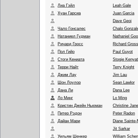
Лиа Гэйл
Leah Gale
Хуан Гарсиа
Juan Garcia
Dave Geoi
Чало Гонсалес
Chalo Gonzal
Натаниел Гудман
Nathaniel Go
Ричард Гросс
Richard Gros
Пол Гийо
Paul Guyot
Стоги Кениата
Stogie Kenyat
Терри Найт
Terry Knight
Джим Лау
Jim Lau
Шон Лоулор
Sean Lawlor
Дана Ли
Dana Lee
Ло Минг
Lo Ming
Кристин Джейн Ньюман
Christine Ja
Питер Рэдон
Peter Radon
Дайан Мари
Diane Sainte-
Jit Sarkar
Уильям Шенкер
William Sche