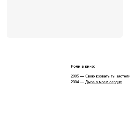
Роли в кино
:
2005 —
Свою кровать ты застели
2004 —
Дыра в моем сердце