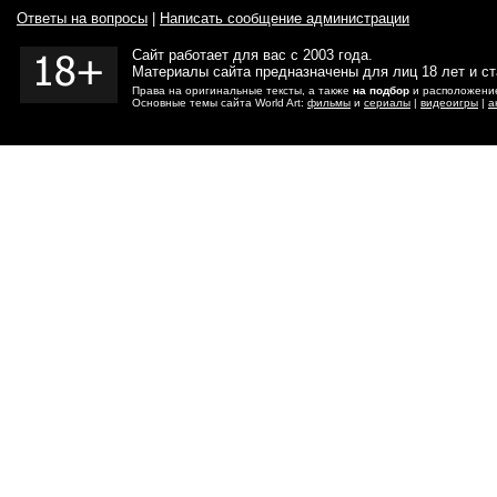
Ответы на вопросы
|
Написать сообщение администрации
Сайт работает для вас с 2003 года.
Материалы сайта предназначены для лиц 18 лет и с
Права на оригинальные тексты, а также
на подбор
и расположение
Основные темы сайта World Art:
фильмы
и
сериалы
|
видеоигры
|
а