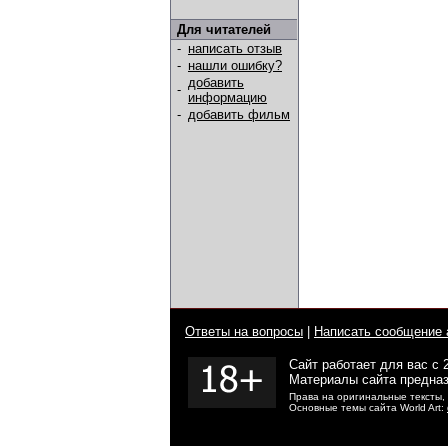
Для читателей
-
написать отзыв
-
нашли ошибку?
добавить
-
информацию
-
добавить фильм
Ответы на вопросы
|
Написать сообщение 
Сайт работает для вас с 
Материалы сайта предназ
Права на оригинальные тексты,
Основные темы сайта World Art: