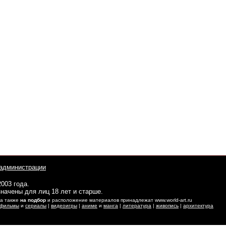
администрации
2003 года.
начены для лиц 18 лет и старше.
 а также
на подбор
и расположение материалов принадлежат www.world-art.ru
фильмы
и
сериалы
|
видеоигры
|
аниме
и
манга
|
литература
|
живопись
|
архитектура