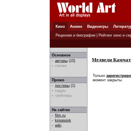
Кино
Аниме
Видеоигры
Литерату
Рецензии и биографии
|
Рейтинг кино и се
Основное
Медведи Камчат
-
авторы
(10)
-
связки
Только
зарегистрир
момент закрыты.
Промо
-
постеры
(1)
-
кадры
-
трейлеры
На сайтах
-
film.ru
-
kinopoisk
-
wiki