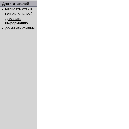
Для читателей
-
написать отзыв
-
нашли ошибку?
добавить
-
информацию
-
добавить фильм