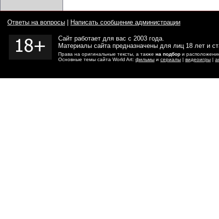
Ответы на вопросы
|
Написать сообщение администрации
Сайт работает для вас с 2003 года.
Материалы сайта предназначены для лиц 18 лет и с
Права на оригинальные тексты, а также
на подбор
и расположение
Основные темы сайта World Art:
фильмы
и
сериалы
|
видеоигры
|
а