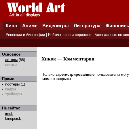
Кино
Аниме
Видеоигры
Литература
Живопис
Рецензии и биографии
|
Рейтинг кино и сериалов
|
База данных по ки
Основное
Хикок
— Комментарии
-
авторы
(55)
-
связки
Только
зарегистрированные
пользователи могу
момент закрыты.
Промо
-
постеры
(1)
-
кадры
-
трейлеры
На сайтах
-
imdb
-
kinopoisk