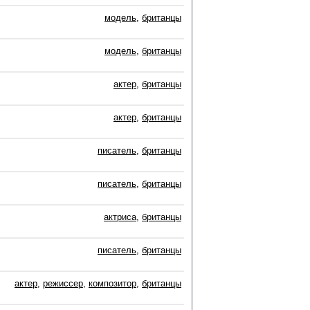
модель
,
британцы
модель
,
британцы
актер
,
британцы
актер
,
британцы
писатель
,
британцы
писатель
,
британцы
актриса
,
британцы
писатель
,
британцы
актер
,
режиссер
,
композитор
,
британцы