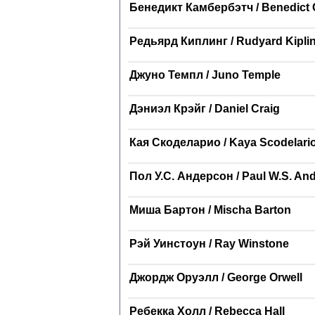
Бенедикт Камбербэтч / Benedict
Редьярд Киплинг / Rudyard Kipli
Джуно Темпл / Juno Temple
Дэниэл Крэйг / Daniel Craig
Кая Скоделарио / Kaya Scodelari
Пол У.С. Андерсон / Paul W.S. An
Миша Бартон / Mischa Barton
Рэй Уинстоун / Ray Winstone
Джордж Оруэлл / George Orwell
Ребекка Холл / Rebecca Hall