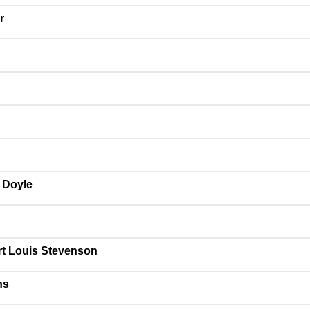
r
 Doyle
t Louis Stevenson
ns