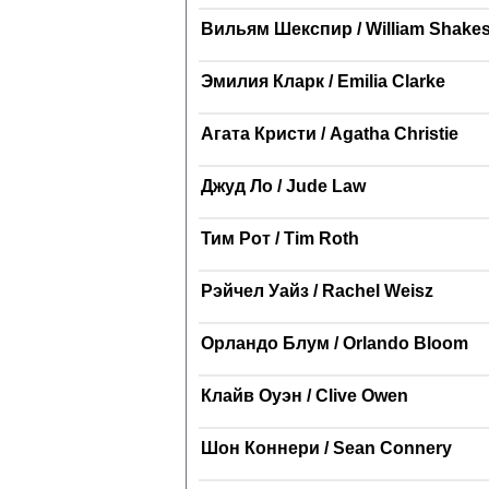
Вильям Шекспир / William Shake
Эмилия Кларк / Emilia Clarke
Агата Кристи / Agatha Christie
Джуд Ло / Jude Law
Тим Рот / Tim Roth
Рэйчел Уайз / Rachel Weisz
Орландо Блум / Orlando Bloom
Клайв Оуэн / Clive Owen
Шон Коннери / Sean Connery