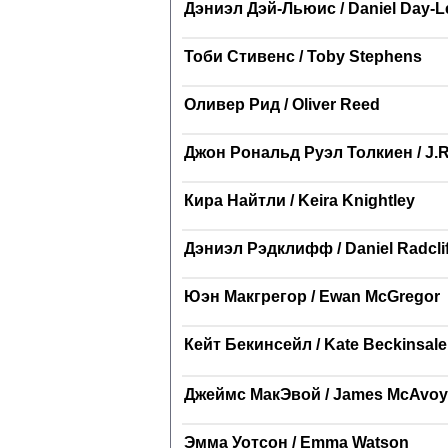
Дэниэл Дэй-Льюис / Daniel Day-L
Тоби Стивенс / Toby Stephens
Оливер Рид / Oliver Reed
Джон Рональд Руэл Толкиен / J.R.
Кира Найтли / Keira Knightley
Дэниэл Рэдклифф / Daniel Radclif
Юэн Макгрегор / Ewan McGregor
Кейт Бекинсейл / Kate Beckinsale
Джеймс МакЭвой / James McAvoy
Эмма Уотсон / Emma Watson