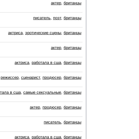
актер
,
британцы
писатель
,
поэт
,
британцы
актриса
,
эротические сцены
,
британцы
актер
,
британцы
актриса
,
работала в сша
,
британцы
режиссер
,
сценарист
,
продюсер
,
британцы
тала в сша
,
самые сексуальные
,
британцы
актер
,
продюсер
,
британцы
писатель
,
британцы
актриса
,
работала в сша
,
британцы