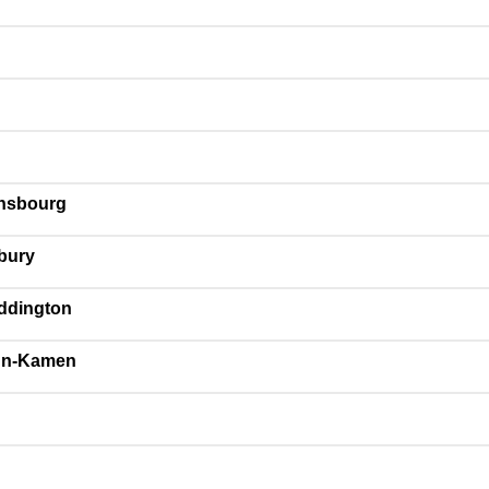
insbourg
bury
ddington
hn-Kamen