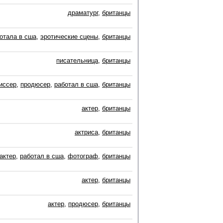
драматург
,
британцы
отала в сша
,
эротические сцены
,
британцы
писательница
,
британцы
иссер
,
продюсер
,
работал в сша
,
британцы
актер
,
британцы
актриса
,
британцы
актер
,
работал в сша
,
фотограф
,
британцы
актер
,
британцы
актер
,
продюсер
,
британцы