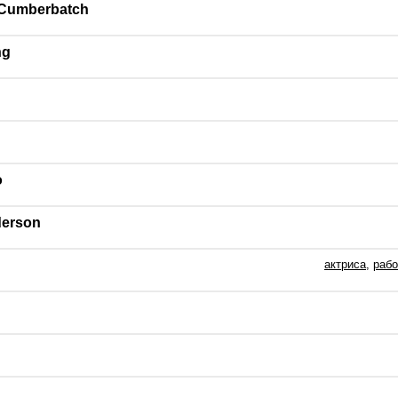
 Cumberbatch
ng
o
derson
актриса
,
рабо