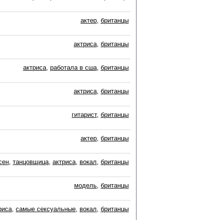
актер
,
британцы
актриса
,
британцы
актриса
,
работала в сша
,
британцы
актриса
,
британцы
гитарист
,
британцы
актер
,
британцы
сен
,
танцовщица
,
актриса
,
вокал
,
британцы
модель
,
британцы
риса
,
самые сексуальные
,
вокал
,
британцы