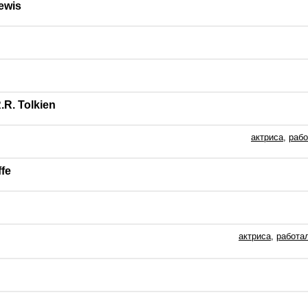
ewis
R. Tolkien
актриса
,
рабо
fe
актриса
,
работа