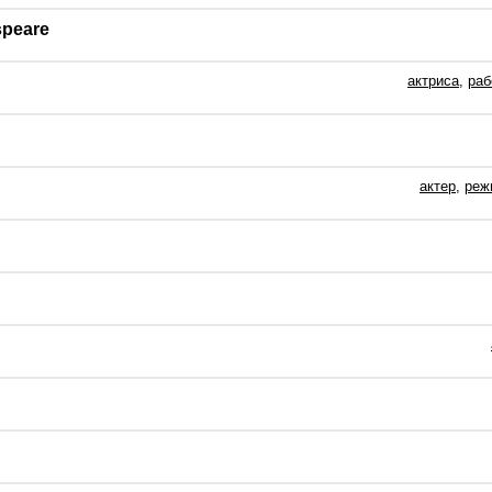
speare
актриса
,
раб
актер
,
реж