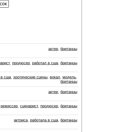
актер
,
британцы
арист
,
продюсер
,
работал в сша
,
британцы
 в сша
,
эротические сцены
,
вокал
,
модель
,
британцы
актер
,
британцы
режиссер
,
сценарист
,
продюсер
,
британцы
актриса
,
работала в сша
,
британцы