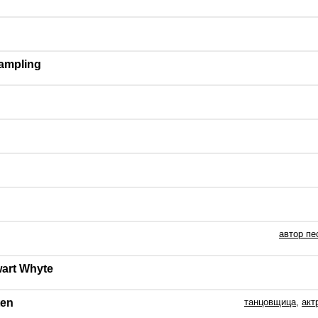
ampling
автор пе
wart Whyte
ten
танцовщица
,
акт