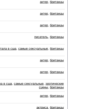
актер
,
британцы
актер
,
британцы
актер
,
британцы
писатель
,
британцы
тала в сша
,
самые сексуальные
,
британцы
актер
,
британцы
актер
,
британцы
ла в сша
,
самые сексуальные
,
эротические
сцены
,
британцы
актер
,
британцы
актриса
,
британцы