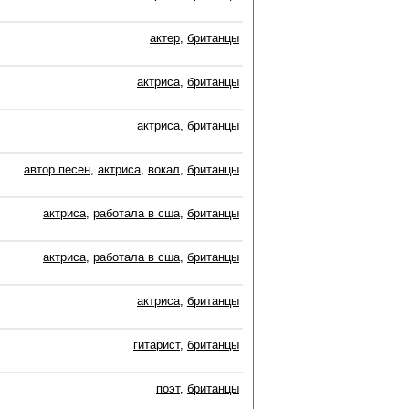
актер
,
британцы
актриса
,
британцы
актриса
,
британцы
автор песен
,
актриса
,
вокал
,
британцы
актриса
,
работала в сша
,
британцы
актриса
,
работала в сша
,
британцы
актриса
,
британцы
гитарист
,
британцы
поэт
,
британцы