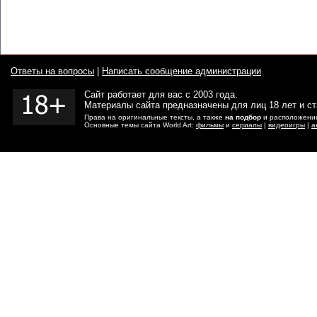
Ответы на вопросы
|
Написать сообщение администрации
Сайт работает для вас с 2003 года.
Материалы сайта предназначены для лиц 18 лет и с
Права на оригинальные тексты, а также
на подбор
и расположение
Основные темы сайта World Art:
фильмы
и
сериалы
|
видеоигры
|
а