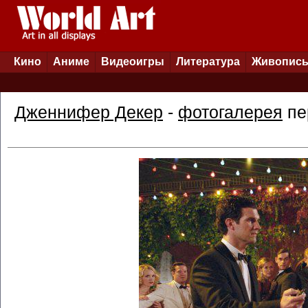
Кино
Аниме
Видеоигры
Литература
Живопис
Дженнифер Декер
-
фотогалерея
пе