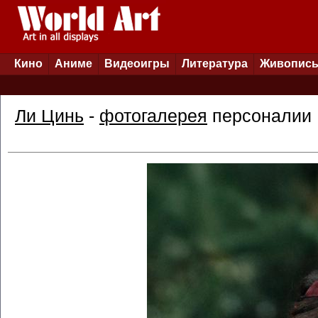
Кино
Аниме
Видеоигры
Литература
Живопис
Ли Цинь
-
фотогалерея
персоналии