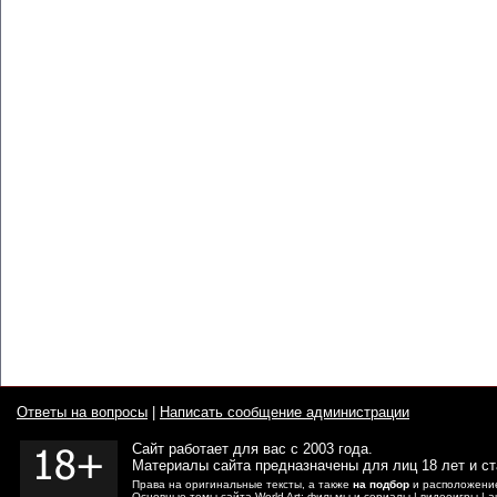
Ответы на вопросы
|
Написать сообщение администрации
Сайт работает для вас с 2003 года.
Материалы сайта предназначены для лиц 18 лет и с
Права на оригинальные тексты, а также
на подбор
и расположение
Основные темы сайта World Art:
фильмы
и
сериалы
|
видеоигры
|
а