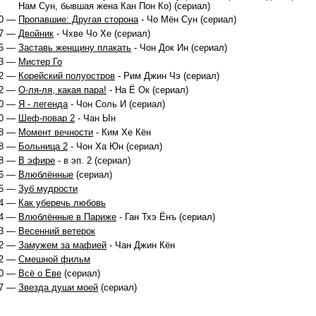
Нам Сун, бывшая жена Кан Пон Ко) (сериал)
0 —
Пропавшие: Другая сторона
- Чо Мён Сун (сериал)
7 —
Двойник
- Чхве Чо Хе (сериал)
5 —
Заставь женщину плакать
- Чон Док Ин (сериал)
3 —
Мистер Го
2 —
Корейский полуостров
- Рим Джин Чэ (сериал)
2 —
О-ля-ля, какая пара!
- На Ё Ок (сериал)
0 —
Я - легенда
- Чон Соль И (сериал)
0 —
Шеф-повар 2
- Чан Ын
8 —
Момент вечности
- Ким Хе Кён
8 —
Больница 2
- Чон Ха Юн (сериал)
8 —
В эфире
- в эп. 2 (сериал)
6 —
Влюблённые
(сериал)
5 —
Зуб мудрости
4 —
Как уберечь любовь
4 —
Влюблённые в Париже
- Ган Тхэ Ёнъ (сериал)
3 —
Весенний ветерок
2 —
Замужем за мафией
- Чан Джин Кён
2 —
Смешной фильм
0 —
Всё о Еве
(сериал)
7 —
Звезда души моей
(сериал)