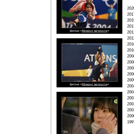
202
201
201
201
фильм «
Момент вечности
»
201
201
201
201
200
200
200
200
200
фильм «
Момент вечности
»
200
200
200
200
200
200
199