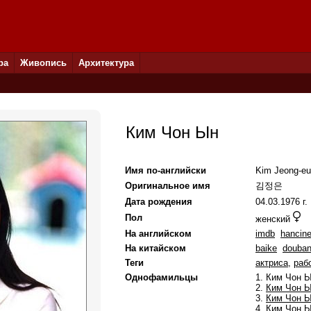
ра
Живопись
Архитектура
Ким Чон Ын
Имя по-английски
Kim Jeong-e
Оригинальное имя
김정은
Дата рождения
04.03.1976 г.
Пол
женский
На английском
imdb
hancin
На китайском
baike
douba
Теги
актриса
,
раб
Однофамильцы
1. Ким Чон Ы
2.
Ким Чон 
3.
Ким Чон 
4.
Ким Чон 