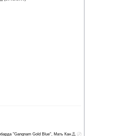
барда "Gangnam Gold Blue", Мать Кан