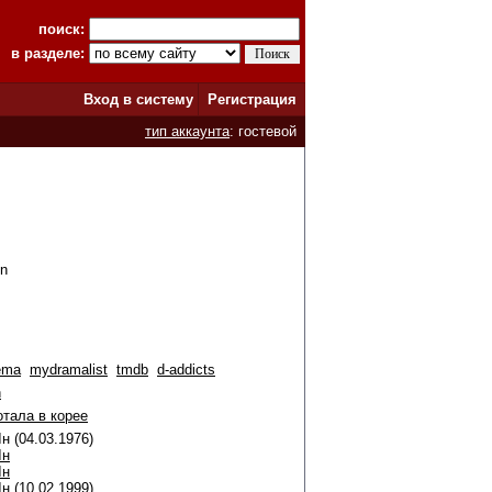
поиск:
в разделе:
Вход в систему
Регистрация
тип аккаунта
: гостевой
un
ema
mydramalist
tmdb
d-addicts
n
отала в корее
н (04.03.1976)
Ын
Ын
Ын
(10.02.1999)