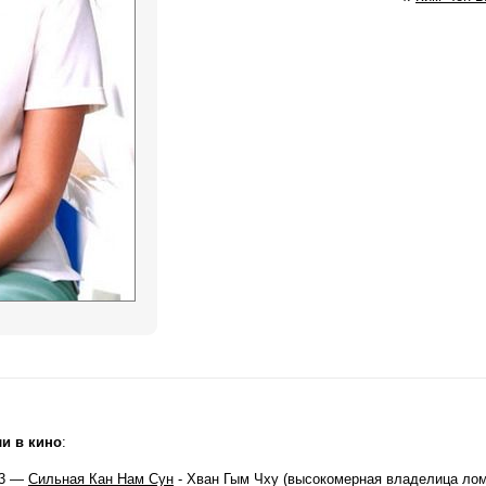
и в кино
:
3 —
Сильная Кан Нам Сун
- Хван Гым Чху (высокомерная владелица лом