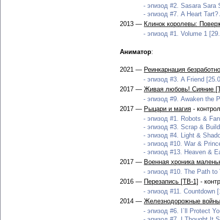
- эпизод #2. Sasara Sara S
- эпизод #7. A Heart Tart?
2013 —
Клинок королевы: Повер
- эпизод #1. Volume 1 [29
Аниматор
:
2021 —
Реинкарнация безработног
- эпизод #3. A Friend [25.
2017 —
Живая любовь! Сияние [
- эпизод #9. Awaken the P
2017 —
Рыцари и магия
- контро
- эпизод #1. Robots & Fan
- эпизод #3. Scrap & Build
- эпизод #4. Light & Shad
- эпизод #10. War & Princ
- эпизод #13. Heaven & Ea
2017 —
Военная хроника маленьк
- эпизод #10. The Path to 
2016 —
Перезапись [ТВ-1]
- конт
- эпизод #11. Countdown [
2014 —
Железнодорожные войны
- эпизод #6. I`ll Protect Y
- эпизод #7. I Thought It S