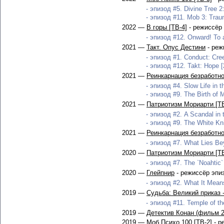
- эпизод #5. Divine Tree 2
- эпизод #11. Mob 3: Trau
2022 —
В горы [ТВ-4]
- режиссёр
- эпизод #12. Onward! To 
2021 —
Такт. Опус Дестини
- реж
- эпизод #1. Conduct: Cree
- эпизод #12. Takt: Hope [
2021 —
Реинкарнация безработног
- эпизод #4. Slow Life in t
- эпизод #9. The Birth of M
2021 —
Патриотизм Мориарти [ТВ
- эпизод #2. A Scandal in t
- эпизод #9. The White Kni
2021 —
Реинкарнация безработног
- эпизод #7. What Lies Bey
2020 —
Патриотизм Мориарти [ТВ
- эпизод #7. The `Noahtic`
2020 —
Глейпнир
- режиссёр эпи
- эпизод #2. What It Mean
2019 —
Судьба: Великий приказ 
- эпизод #11. Temple of th
2019 —
Детектив Конан (фильм 2
2019 —
Моб Психо 100 [ТВ-2]
- р