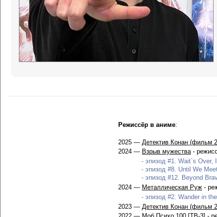
Режиссёр в аниме
:
2025 —
Детектив Конан (фильм 2
2024 —
Взрыв мужества
- режисс
- эпизод #1. Wait`s Over, 
- эпизод #8. Until We Meet
- эпизод #12. Beyond Brav
2024 —
Металлическая Руж
- ре
- эпизод #2. Wander in the
2023 —
Детектив Конан (фильм 2
2022 —
Моб Психо 100 [ТВ-3]
- р