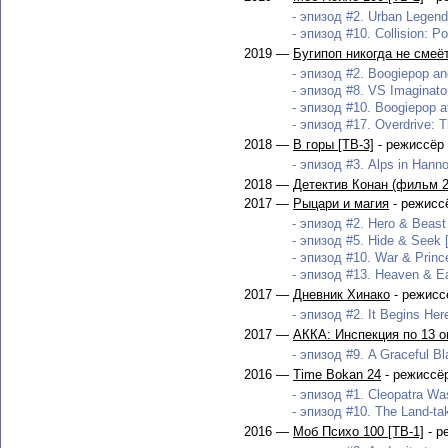
- эпизод #2. Urban Legend
- эпизод #10. Collision: P
2019 —
Бугипоп никогда не смеёт
- эпизод #2. Boogiepop an
- эпизод #8. VS Imaginator
- эпизод #10. Boogiepop a
- эпизод #17. Overdrive: Th
2018 —
В горы [ТВ-3]
- режиссёр
- эпизод #3. Alps in Hanno
2018 —
Детектив Конан (фильм 2
2017 —
Рыцари и магия
- режисс
- эпизод #2. Hero & Beast
- эпизод #5. Hide & Seek 
- эпизод #10. War & Princ
- эпизод #13. Heaven & Ea
2017 —
Дневник Хинако
- режисс
- эпизод #2. It Begins Her
2017 —
АККА: Инспекция по 13 о
- эпизод #9. A Graceful Bl
2016 —
Time Bokan 24
- режиссё
- эпизод #1. Cleopatra Wa
- эпизод #10. The Land-tak
2016 —
Моб Психо 100 [ТВ-1]
- р