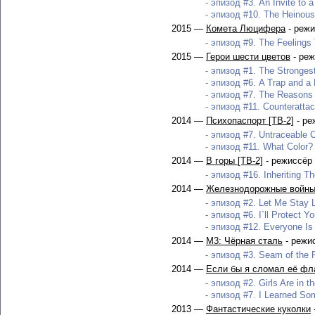
- эпизод #3. An Invite to a
- эпизод #10. The Heinous
2015 —
Комета Люцифера
- режи
- эпизод #9. The Feelings
2015 —
Герои шести цветов
- реж
- эпизод #1. The Strongest
- эпизод #6. A Trap and a 
- эпизод #7. The Reasons 
- эпизод #11. Counterattac
2014 —
Психопаспорт [ТВ-2]
- ре
- эпизод #7. Untraceable C
- эпизод #11. What Color? 
2014 —
В горы [ТВ-2]
- режиссёр
- эпизод #16. Inheriting T
2014 —
Железнодорожные войны
- эпизод #2. Let Me Stay Li
- эпизод #6. I`ll Protect Y
- эпизод #12. Everyone Is 
2014 —
M3: Чёрная сталь
- режи
- эпизод #3. Seam of the P
2014 —
Если бы я сломал её фл
- эпизод #2. Girls Are in t
- эпизод #7. I Learned Som
2013 —
Фантастические куколки