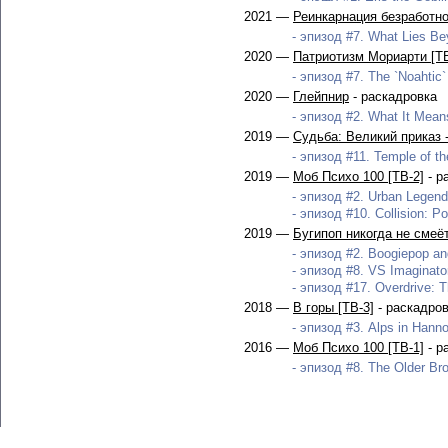
2021 —
Реинкарнация безработног
- эпизод #7. What Lies Bey
2020 —
Патриотизм Мориарти [ТВ
- эпизод #7. The `Noahtic`
2020 —
Глейпнир
- раскадровка
- эпизод #2. What It Mean
2019 —
Судьба: Великий приказ 
- эпизод #11. Temple of th
2019 —
Моб Психо 100 [ТВ-2]
- р
- эпизод #2. Urban Legend
- эпизод #10. Collision: P
2019 —
Бугипоп никогда не смеёт
- эпизод #2. Boogiepop an
- эпизод #8. VS Imaginator
- эпизод #17. Overdrive: Th
2018 —
В горы [ТВ-3]
- раскадро
- эпизод #3. Alps in Hanno
2016 —
Моб Психо 100 [ТВ-1]
- р
- эпизод #8. The Older Bro