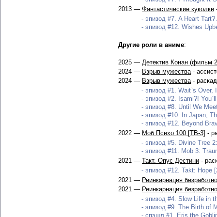
2013 —
Фантастические куколки
- эпизод #7. A Heart Tart?
- эпизод #12. Wishes Upbe
Другие роли в аниме
:
2025 —
Детектив Конан (фильм 2
2024 —
Взрыв мужества
- ассис
2024 —
Взрыв мужества
- раска
- эпизод #1. Wait`s Over, 
- эпизод #2. Isami?! You`l
- эпизод #8. Until We Meet
- эпизод #10. In Japan, Th
- эпизод #12. Beyond Brav
2022 —
Моб Психо 100 [ТВ-3]
- р
- эпизод #5. Divine Tree 2
- эпизод #11. Mob 3: Trau
2021 —
Такт. Опус Дестини
- рас
- эпизод #12. Takt: Hope [
2021 —
Реинкарнация безработног
2021 —
Реинкарнация безработног
- эпизод #4. Slow Life in t
- эпизод #9. The Birth of M
- спэшл #1. Eris the Gobli