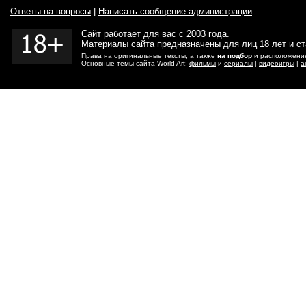
Ответы на вопросы
|
Написать сообщение администрации
Сайт работает для вас с 2003 года.
Материалы сайта предназначены для лиц 18 лет и с
Права на оригинальные тексты, а также
на подбор
и расположение
Основные темы сайта World Art:
фильмы
и
сериалы
|
видеоигры
|
а