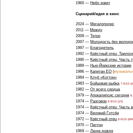
1960 —
Небо зовет
Сценарий/идея в кино
:
2024 —
Мегалополис
2011 —
Между
2009 —
Тетро
2007 —
Молодость без молодо
1997 —
Благодетель
1992 —
Крёстный отец: Трилоги
1990 —
Крёстный отец: Часть 
1989 —
Нью-Йоркские истории
1986 —
Капитан ЕО
(
музыкаль
1984 —
Клуб «Коттон»
1983 —
Бойцовая рыбка
7.6/10 (4
1982 —
От всего сердца
1979 —
Апокалипсис сегодня
8
1974 —
Разговор
6.9/10 (15)
1974 —
Крёстный отец: Часть 
1974 —
Великий Гэтсби
1972 —
Крёстный отец
8.6/10 (99
1970 —
Паттон
1969 —
Люди дождя