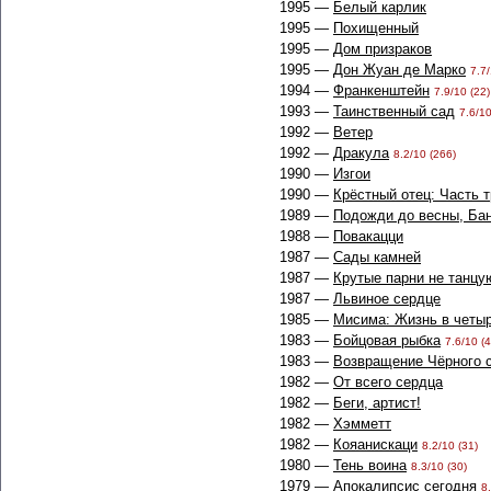
1995 —
Белый карлик
1995 —
Похищенный
1995 —
Дом призраков
1995 —
Дон Жуан де Марко
7.7/
1994 —
Франкенштейн
7.9/10 (22)
1993 —
Таинственный сад
7.6/10
1992 —
Ветер
1992 —
Дракула
8.2/10 (266)
1990 —
Изгои
1990 —
Крёстный отец: Часть 
1989 —
Подожди до весны, Ба
1988 —
Повакацци
1987 —
Сады камней
1987 —
Крутые парни не танцу
1987 —
Львиное сердце
1985 —
Мисима: Жизнь в четыр
1983 —
Бойцовая рыбка
7.6/10 (4
1983 —
Возвращение Чёрного 
1982 —
От всего сердца
1982 —
Беги, артист!
1982 —
Хэмметт
1982 —
Кояанискаци
8.2/10 (31)
1980 —
Тень воина
8.3/10 (30)
1979 —
Апокалипсис сегодня
8