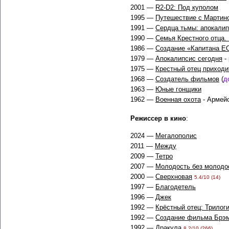
2001 —
R2-D2: Под куполом
1995 —
Путешествие с Мартино
1991 —
Сердца тьмы: апокали
1990 —
Семья Крестного отца.
1986 —
Создание «Капитана Е
1979 —
Апокалипсис сегодня
-
1975 —
Крестный отец приходи
1968 —
Создатель фильмов
(
д
1963 —
Юные гонщики
1962 —
Военная охота
- Армейс
Режиссер в кино
:
2024 —
Мегалополис
2011 —
Между
2009 —
Тетро
2007 —
Молодость без молодо
2000 —
Сверхновая
5.4/10 (14)
1997 —
Благодетель
1996 —
Джек
1992 —
Крёстный отец: Трилоги
1992 —
Создание фильма Брэм
1992 —
Дракула
8.2/10 (266)