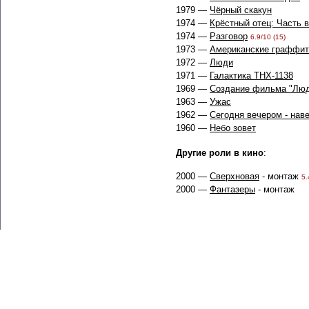
1979 —
Чёрный скакун
1974 —
Крёстный отец: Часть 
1974 —
Разговор
6.9/10 (15)
1973 —
Американские граффит
1972 —
Люди
1971 —
Галактика ТНХ-1138
1969 —
Создание фильма "Лю
1963 —
Ужас
1962 —
Сегодня вечером - нав
1960 —
Небо зовет
Другие роли в кино
:
2000 —
Сверхновая
- монтаж
5.
2000 —
Фантазеры
- монтаж