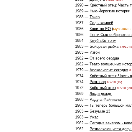
1990 —
Крёстный отец: Часть 
1989 —
Нью-Йоркские истории
1988 —
Такер
1987 —
Сады камней
1986 —
Капитан ЕО
(
музыкаль
1986 —
Пегги Сью собирается 
1984 —
Клуб «Коттон»
1983 —
Бойцовая рыбка
7.6/10 (4
1983 —
Изгои
1982 —
От всего сердца
1982 —
Театр волшебных исто
1979 —
Апокалипсис сегодня
8
1974 —
Крёстный отец: Часть 
1974 —
Разговор
6.9/10 (15)
1972 —
Крёстный отец
8.6/10 (99
1969 —
Люди дождя
1968 —
Радуга Файниана
1966 —
Ты теперь большой ма
1963 —
Безумие 13
1963 —
Ужас
1962 —
Сегодня вечером - нав
1962 —
Развлекающиеся девуш