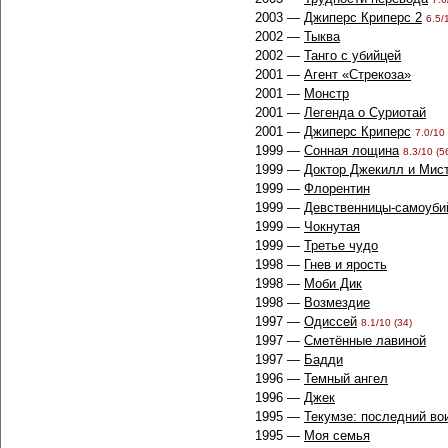
2003 —
Джиперс Криперс 2
6.5/
2002 —
Тыква
2002 —
Танго с убийцей
2001 —
Агент «Стрекоза»
2001 —
Монстр
2001 —
Легенда о Суриотай
2001 —
Джиперс Криперс
7.0/10 
1999 —
Сонная лощина
8.3/10 (5
1999 —
Доктор Джекилл и Мис
1999 —
Флорентин
1999 —
Девственницы-самоуби
1999 —
Чокнутая
1999 —
Третье чудо
1998 —
Гнев и ярость
1998 —
Моби Дик
1998 —
Возмездие
1997 —
Одиссей
8.1/10 (34)
1997 —
Сметённые лавиной
1997 —
Бадди
1996 —
Темный ангел
1996 —
Джек
1995 —
Текумзе: последний во
1995 —
Моя семья