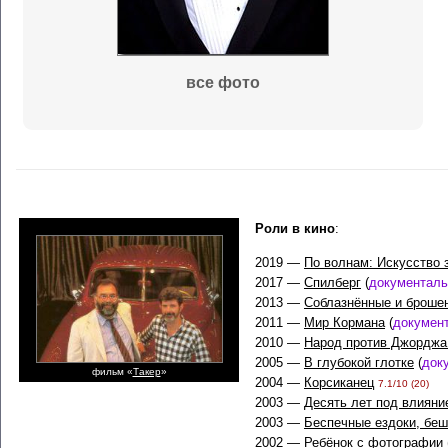
все фото
Роли в кино
:
2019 —
По волнам: Искусство з
2017 —
Спилберг
(
документал
2013 —
Соблазнённые и броше
2011 —
Мир Кормана
(
докумен
2010 —
Народ против Джорджа
2005 —
В глубокой глотке
(
док
фильм «
Такер
»
2004 —
Корсиканец
7.1/10 (20)
2003 —
Десять лет под влияни
2003 —
Беспечные ездоки, бе
2002 —
Ребёнок с фотографии