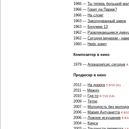
1966 —
Ты теперь большой ма
1966 —
Горит ли Париж?
1966 —
На слом!
1963 —
Заколдованный замок
1963 —
Безумие 13
1962 —
Развлекающиеся девуш
1962 —
Сегодня вечером - нав
1960 —
Небо зовет
Композитор в кино
:
1979 —
Апокалипсис сегодня
8
Продюсер в кино
:
2012 —
На дороге
5.6/10 (11)
2011 —
Между
2010 —
Где-то
6.7/10 (14)
2009 —
Тетро
2007 —
Молодость без молодо
2006 —
Мария Антуанетта
6.8/10
2006 —
Ложное искушение
6.9/1
2004 —
Кинси
2003 —
Трудности перевода
7.6