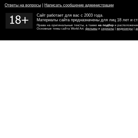
Ответы на вопросы
|
Написать сообщение администрации
Сайт работает для вас с 2003 года.
Материалы сайта предназначены для лиц 18 лет и с
Права на оригинальные тексты, а также
на подбор
и расположение
Основные темы сайта World Art:
фильмы
и
сериалы
|
видеоигры
|
а