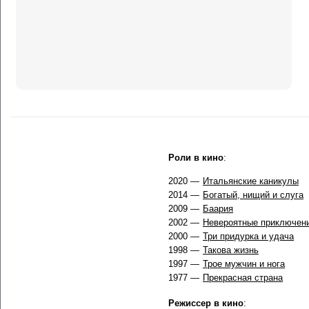
Роли в кино
:
2020 —
Итальянские каникулы
2014 —
Богатый, нищий и слуга
2009 —
Баария
2002 —
Невероятные приключени
2000 —
Три придурка и удача
1998 —
Такова жизнь
1997 —
Трое мужчин и нога
1977 —
Прекрасная страна
Режиссер в кино
: