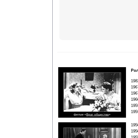
Рол
198
196
196
196
195
19
фильм «
Враг общества
»
195
195
195