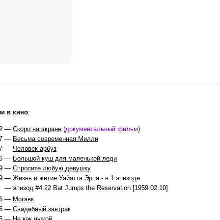
и в кино
:
2 —
Скоро на экране
(
документальный фильм
)
7 —
Весьма современная Милли
7 —
Человек-арбуз
6 —
Большой куш для маленькой леди
9 —
Спросите любую девушку
59 —
Жизнь и житие Уайатта Эрпа
- в 1 эпизоде
— эпизод #4.22 Bat Jumps the Reservation [1959.02.10]
6 —
Могавк
6 —
Свадебный завтрак
5 —
Не как чужой