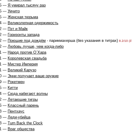
5 —
Я умирал тысячу раз
5 —
Уичито
5 —
Женская тюрьма
4 —
Великолепная одержимость
2 —
Пэт и Майк
2 —
Горизонты запада
2 —
Поющие под дождём
- парикмахерша (без указания в титрах)
8.2/10 (3
2 —
Любовь лучше, чем когда-либо
1 —
Народ против О`Хара
1 —
Королевская свадьба
1 —
Мистер Империя
1 —
Великий Карузо
0 —
Энни получает ваше оружие
9 —
Рокетмен
5 —
Китти
4 —
Сюда набегают волны
2 —
Летающие тигры
6 —
Классный парень
3 —
Пентхаус
3 —
Леди-убийца
3 —
Turn Back the Clock
1 —
Враг общества