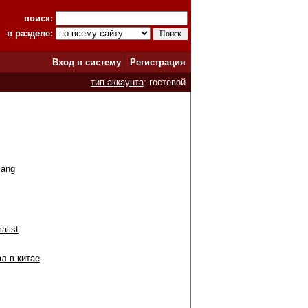
поиск:
в разделе:
Вход в систему
Регистрация
тип аккаунта
: гостевой
iang
alist
л в китае