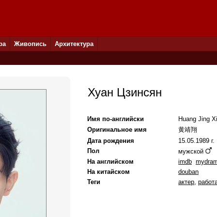
ра
Живопись
Архитектура
Хуан Цзинсян
Имя по-английски
Huang Jing X
Оригинальное имя
黄靖翔
Дата рождения
15.05.1989 г.
Пол
мужской
На английском
imdb
mydram
На китайском
douban
Теги
актер
,
работа