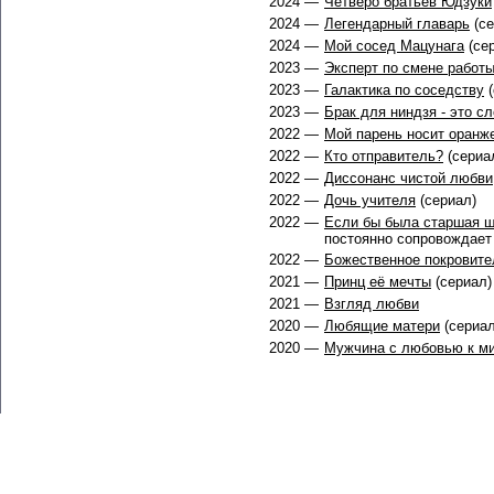
2024 —
Четверо братьев Юдзуки
2024 —
Легендарный главарь
(се
2024 —
Мой сосед Мацунага
(се
2023 —
Эксперт по смене работ
2023 —
Галактика по соседству
(
2023 —
Брак для ниндзя - это с
2022 —
Мой парень носит оранж
2022 —
Кто отправитель?
(сериа
2022 —
Диссонанс чистой любви
2022 —
Дочь учителя
(сериал)
2022 —
Если бы была старшая ш
постоянно сопровождает 
2022 —
Божественное покровите
2021 —
Принц её мечты
(сериал)
2021 —
Взгляд любви
2020 —
Любящие матери
(сериал
2020 —
Мужчина с любовью к м