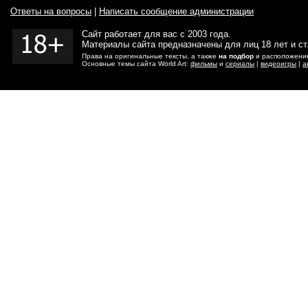
Ответы на вопросы
|
Написать сообщение администрации
Сайт работает для вас с 2003 года.
Материалы сайта предназначены для лиц 18 лет и с
Права на оригинальные тексты, а также
на подбор
и расположение
Основные темы сайта World Art:
фильмы
и
сериалы
|
видеоигры
|
а