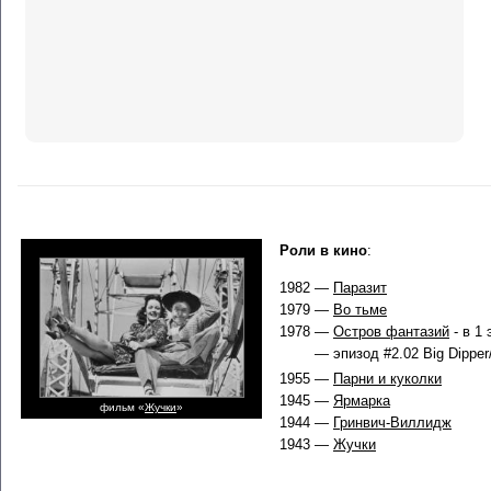
Роли в кино
:
1982 —
Паразит
1979 —
Во тьме
1978 —
Остров фантазий
- в 1
— эпизод #2.02 Big Dipper/
1955 —
Парни и куколки
1945 —
Ярмарка
фильм «
Жучки
»
1944 —
Гринвич-Виллидж
1943 —
Жучки