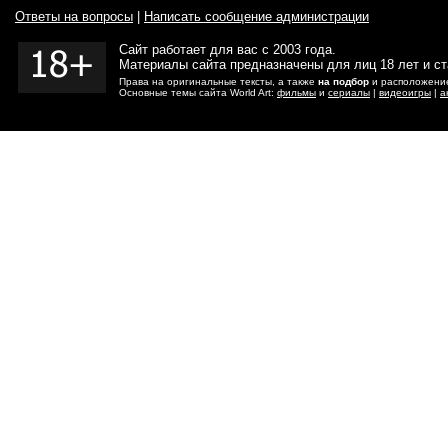
Ответы на вопросы
|
Написать сообщение администрации
Сайт работает для вас с 2003 года.
Материалы сайта предназначены для лиц 18 лет и с
Права на оригинальные тексты, а также
на подбор
и расположение
Основные темы сайта World Art:
фильмы
и
сериалы
|
видеоигры
|
а