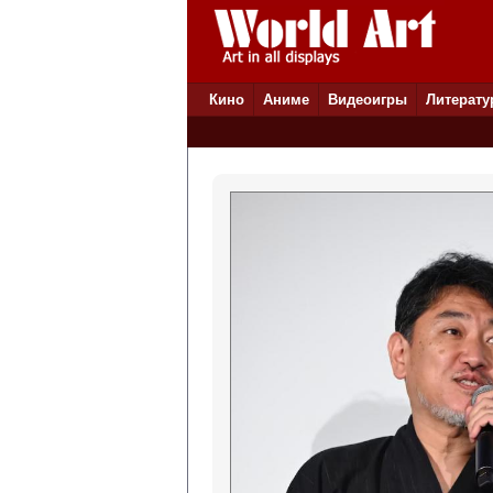
Кино
Аниме
Видеоигры
Литерату