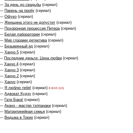
 —
За день до свадьбы
(сериал)
 —
Парень на пробу
(сериал)
 —
Офуко
(сериал)
 —
Женщина этого не допустит
(сериал)
 —
Похоронная процессия Питера
(сериал)
 —
Белая лаборатория
(сериал)
 —
Мир глазами детектива
(сериал)
 —
Безымянный яд
(сериал)
 —
Ханчо 5
(сериал)
 —
Последние деньги: Цена любви
(сериал)
 —
Ханчо 4
(сериал)
 —
Ханчо 3
(сериал)
 —
Ханчо 2
(сериал)
 —
Ханчо
(сериал)
 —
Я люблю тебя!
(сериал)
8.8/10 (13)
 —
Адвокат Кудзу
(сериал)
 —
Гати Бака!
(сериал)
 —
Аканэ - мастер тэппанаки
(сериал)
 —
Матрилинейная семья
(сериал)
 —
Ведьма в Токио
(сериал)