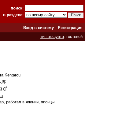
поиск:
в разделе:
Вход в систему
Регистрация
тип аккаунта
: гостевой
ra Kentarou
太郎
ой
ma
ер
,
работал в японии
,
японцы