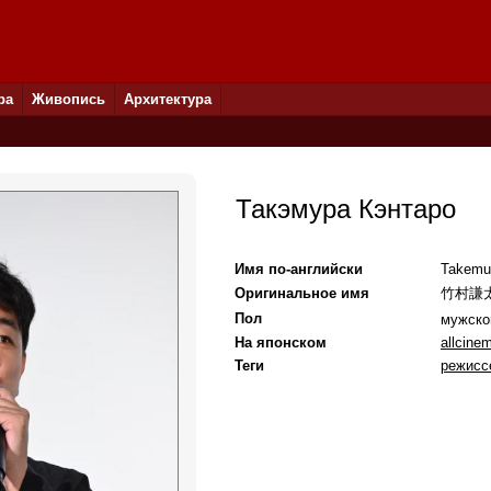
ра
Живопись
Архитектура
Такэмура Кэнтаро
Имя по-английски
Takemu
Оригинальное имя
竹村謙
Пол
мужск
На японском
allcine
Теги
режисс