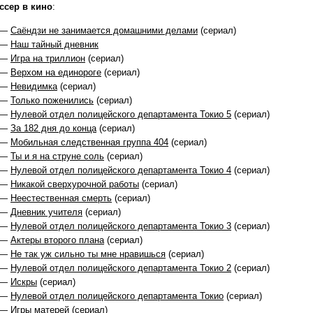
ссер в кино
:
 —
Саёндзи не занимается домашними делами
(сериал)
 —
Наш тайный дневник
 —
Игра на триллион
(сериал)
 —
Верхом на единороге
(сериал)
 —
Невидимка
(сериал)
 —
Только поженились
(сериал)
 —
Нулевой отдел полицейского департамента Токио 5
(сериал)
 —
За 182 дня до конца
(сериал)
 —
Мобильная следственная группа 404
(сериал)
 —
Ты и я на струне соль
(сериал)
 —
Нулевой отдел полицейского департамента Токио 4
(сериал)
 —
Никакой сверхурочной работы
(сериал)
 —
Неестественная смерть
(сериал)
 —
Дневник учителя
(сериал)
 —
Нулевой отдел полицейского департамента Токио 3
(сериал)
 —
Актеры второго плана
(сериал)
 —
Не так уж сильно ты мне нравишься
(сериал)
 —
Нулевой отдел полицейского департамента Токио 2
(сериал)
 —
Искры
(сериал)
 —
Нулевой отдел полицейского департамента Токио
(сериал)
 —
Игры матерей
(сериал)