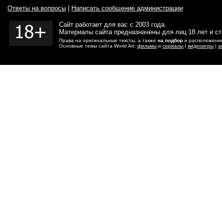
Ответы на вопросы
|
Написать сообщение администрации
Сайт работает для вас с 2003 года.
Материалы сайта предназначены для лиц 18 лет и с
Права на оригинальные тексты, а также
на подбор
и расположение
Основные темы сайта World Art:
фильмы
и
сериалы
|
видеоигры
|
а