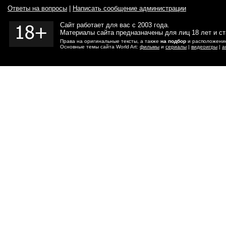
Ответы на вопросы
|
Написать сообщение администрации
Сайт работает для вас с 2003 года.
Материалы сайта предназначены для лиц 18 лет и с
Права на оригинальные тексты, а также
на подбор
и расположение
Основные темы сайта World Art:
фильмы
и
сериалы
|
видеоигры
|
а