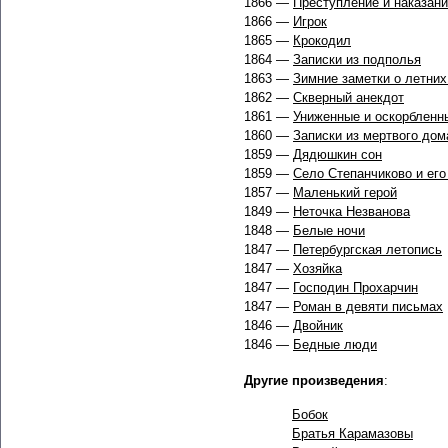
1866 —
Преступление и наказан
1866 —
Игрок
1865 —
Крокодил
1864 —
Записки из подполья
1863 —
Зимние заметки о летних
1862 —
Скверный анекдот
1861 —
Униженные и оскорбленн
1860 —
Записки из мертвого дом
1859 —
Дядюшкин сон
1859 —
Село Степанчиково и его
1857 —
Маленький герой
1849 —
Неточка Незванова
1848 —
Белые ночи
1847 —
Петербургская летопись
1847 —
Хозяйка
1847 —
Господин Прохарчин
1847 —
Роман в девяти письмах
1846 —
Двойник
1846 —
Бедные люди
Другие произведения
:
Бобок
Братья Карамазовы