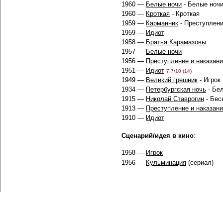
1960 —
Белые ночи
- Белые ноч
1960 —
Кроткая
- Кроткая
1959 —
Карманник
- Преступлени
1959 —
Идиот
1958 —
Братья Карамазовы
1957 —
Белые ночи
1956 —
Преступление и наказан
1951 —
Идиот
7.7/10 (14)
1949 —
Великий грешник
- Игрок
1934 —
Петербургская ночь
- Бе
1915 —
Николай Ставрогин
- Бес
1913 —
Преступление и наказан
1910 —
Идиот
Сценарий/идея в кино
:
1958 —
Игрок
1956 —
Кульминация
(сериал)