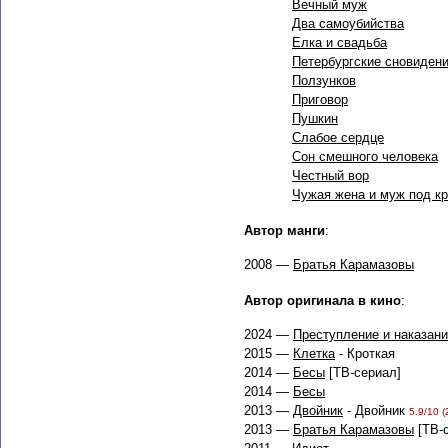
Вечный муж
Два самоубийства
Елка и свадьба
Петербургские сновидени
Ползунков
Приговор
Пушкин
Слабое сердце
Сон смешного человека
Честный вор
Чужая жена и муж под к
Автор манги
:
2008 —
Братья Карамазовы
Автор оригинала в кино
:
2024 —
Преступление и наказан
2015 —
Клетка
- Кроткая
2014 —
Бесы
[ТВ-сериал]
2014 —
Бесы
2013 —
Двойник
- Двойник
5.9/10 (
2013 —
Братья Карамазовы
[ТВ-