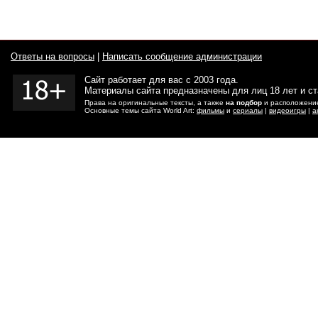
Ответы на вопросы
|
Написать сообщение администрации
Сайт работает для вас с 2003 года.
Материалы сайта предназначены для лиц 18 лет и с
Права на оригинальные тексты, а также
на подбор
и расположение
Основные темы сайта World Art:
фильмы
и
сериалы
|
видеоигры
|
а