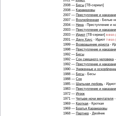
2011 —
Идиот
2008 —
Бесы
[ТВ-сериал]
2008 —
Карамазовы
2007 —
Преступление и наказан
2007 —
Возлюбленная
- Белые н
2004 —
Нина
- Преступление и н
2003 —
Преступление и наказан
2003 —
Идиот
[ТВ-сериал]
8.6/10 (
2001 —
Даун Хаус
- Идиот
7.8/10 (
1999 —
Возвращение идиота
- И
1998 —
Преступление и наказан
1992 —
Бесы
1992 —
Сон смешного человека
-
1992 —
Преступление и наказан
1990 —
Униженные и оскорбленн
1988 —
Бесы
- Бесы
1988 —
Сон
1985 —
Шальная любовь
- Идиот
1983 —
Преступление и наказан
1972 —
Игрок
1971 —
Четыре ночи мечтателя
-
1969 —
Кроткая
- Кроткая
1969 —
Братья Карамазовы
1968 —
Партнер
- Двойник