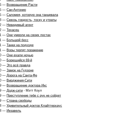
6 —
Возвращение Расти
5 —
Сан-Антонио
5 —
Саломея, которую она танцевала
3 —
Сквозь гордость, тоску и утраты
2 —
Невидимый агент
2 —
Техасец
1 —
Они умерли на своих постах
1 —
Большой босс
1 —
Танки на подходе
1 —
Воры терпят поражение
0 —
Они ехали ночью
0 —
Борющийся 69-й
0 —
Это всё правда
0 —
Замок на Гудзоне
0 —
Дорога на Санта-Фе
0 —
Вирджиния-Сити
9 —
Возвращение доктора Икс
9 —
Додж-сити
- Мэтт Коул
9 —
Преступление тебе с рук не сойдет
9 —
Страна свободы
8 —
Удивительный доктор Клайттерхаус
8 —
Иезавель