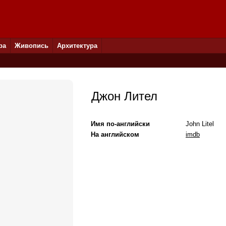
ра
Живопись
Архитектура
Джон Лител
Имя по-английски
John Litel
На английском
imdb