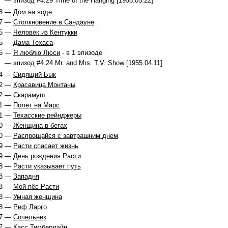
— эпизод #4.29 Time of the Hanging [1958.05.22]
8 —
Дом на воде
7 —
Столкновение в Сандауне
5 —
Человек из Кентукки
5 —
Дама Техаса
55 —
Я люблю Люси
- в 1 эпизоде
— эпизод #4.24 Mr. and Mrs. T.V. Show [1955.04.11]
4 —
Сидящий Бык
2 —
Красавица Монтаны
2 —
Скарамуш
1 —
Полет на Марс
1 —
Техасские рейнджеры
0 —
Женщина в бегах
0 —
Распрощайся с завтрашним днем
9 —
Расти спасает жизнь
9 —
День рождения Расти
8 —
Расти указывает путь
8 —
Западня
8 —
Мой пёс Расти
8 —
Умная женщина
8 —
Риф Ларго
7 —
Сочельник
7 —
Касс Тимберлэйн