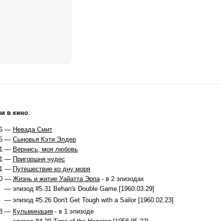
и в кино
:
6 —
Невада Смит
5 —
Сыновья Кэти Элдер
1 —
Вернись, моя любовь
1 —
Пригоршня чудес
1 —
Путешествие ко дну моря
60 —
Жизнь и житие Уайатта Эрпа
- в 2 эпизодах
— эпизод #5.31 Behan's Double Game [1960.03.29]
— эпизод #5.26 Don't Get Tough with a Sailor [1960.02.23]
58 —
Кульминация
- в 1 эпизоде