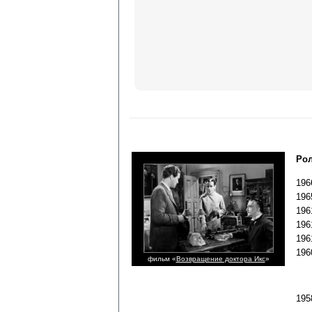
Рол
196
196
196
196
196
19
фильм «
Возвращение доктора Икс
»
19