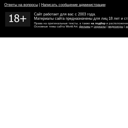
Ответы на вопросы
|
Написать сообщение администрации
Сайт работает для вас с 2003 года.
Материалы сайта предназначены для лиц 18 лет и с
Права на оригинальные тексты, а также
на подбор
и расположение
Основные темы сайта World Art:
фильмы
и
сериалы
|
видеоигры
|
а