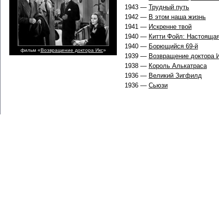
1943 —
Трудный путь
1942 —
В этом наша жизнь
1941 —
Искренне твой
1940 —
Китти Фойл: Настояща
1940 —
Борющийся 69-й
фильм «
Возвращение доктора Икс
»
1939 —
Возвращение доктора 
1938 —
Король Алькатраса
1936 —
Великий Зигфилд
1936 —
Сьюзи