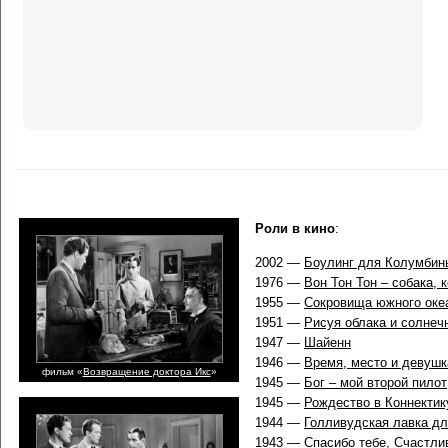
Роли в кино
:
2002 —
Боулинг для Колумбин
1976 —
Вон Тон Тон – собака, 
1955 —
Сокровища южного оке
1951 —
Рисуя облака и солнеч
1947 —
Шайенн
1946 —
Время, место и девушк
фильм «
Возвращение доктора Икс
»
1945 —
Бог – мой второй пилот
1945 —
Рождество в Коннектик
1944 —
Голливудская лавка дл
1943 —
Спасибо тебе, Счастли