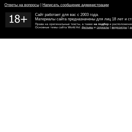
Ответы на вопросы
|
Написать сообщение администрации
Сайт работает для вас с 2003 года.
Материалы сайта предназначены для лиц 18 лет и с
Права на оригинальные тексты, а также
на подбор
и расположение
Основные темы сайта World Art:
фильмы
и
сериалы
|
видеоигры
|
а