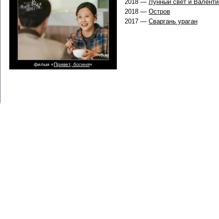
2018 —
Лунный свет и Валенти
2018 —
Остров
2017 —
Сваргань ураган
фильм «
Привет, богиня
»