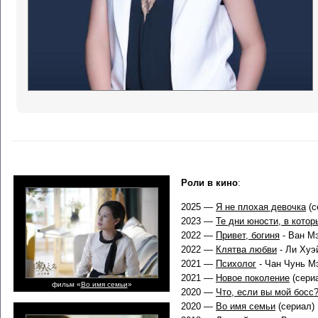
Роли в кино
:
2025 —
Я не плохая девочка
(с
2023 —
Те дни юности, в котор
2022 —
Привет, богиня
- Ван Мэ
2022 —
Клятва любви
- Ли Хуэ
2021 —
Психолог
- Чан Чунь Мэ
2021 —
Новое поколение
(сери
фильм «
Во имя семьи
»
2020 —
Что, если вы мой босс
2020 —
Во имя семьи
(сериал)