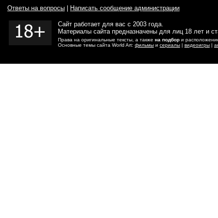
Ответы на вопросы
|
Написать сообщение администрации
Сайт работает для вас с 2003 года.
Материалы сайта предназначены для лиц 18 лет и с
Права на оригинальные тексты, а также
на подбор
и расположение
Основные темы сайта World Art:
фильмы
и
сериалы
|
видеоигры
|
а