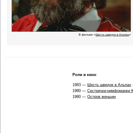
В фильме «
Шесть шведок в Альпах
»
Роли в кино
:
1983 —
Шесть шведок в Альпах
1980 —
Сестрички-нимфоманки 
1980 —
Остров женщин