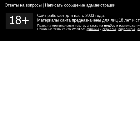
Ответы на вопросы
|
Написать сообщение администрации
Сайт работает для вас с 2003 года.
Материалы сайта предназначены для лиц 18 лет и с
Права на оригинальные тексты, а также
на подбор
и расположение
Основные темы сайта World Art:
фильмы
и
сериалы
|
видеоигры
|
а