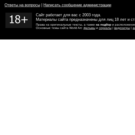
Ответы на вопросы
|
Написать сообщение администрации
Сайт работает для вас с 2003 года.
Материалы сайта предназначены для лиц 18 лет и с
Права на оригинальные тексты, а также
на подбор
и расположение
Основные темы сайта World Art:
фильмы
и
сериалы
|
видеоигры
|
а