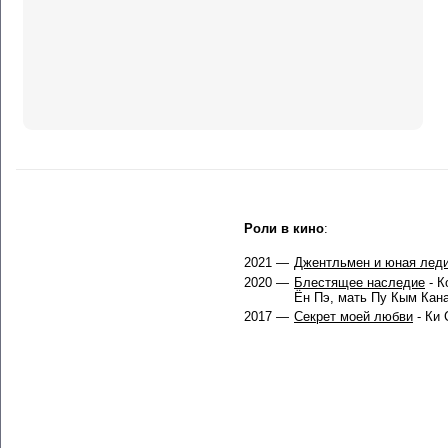
Роли в кино
:
2021 —
Джентльмен и юная лед
2020 —
Блестящее наследие
- К
Ён Пэ, мать Пу Кым Кана
2017 —
Секрет моей любви
- Ки 