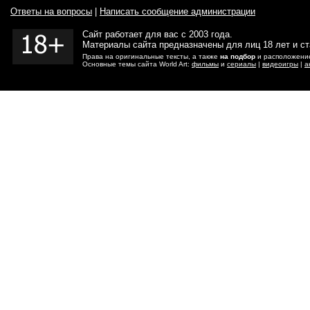
Ответы на вопросы
|
Написать сообщение администрации
Сайт работает для вас с 2003 года.
Материалы сайта предназначены для лиц 18 лет и с
Права на оригинальные тексты, а также
на подбор
и расположение
Основные темы сайта World Art:
фильмы
и
сериалы
|
видеоигры
|
а