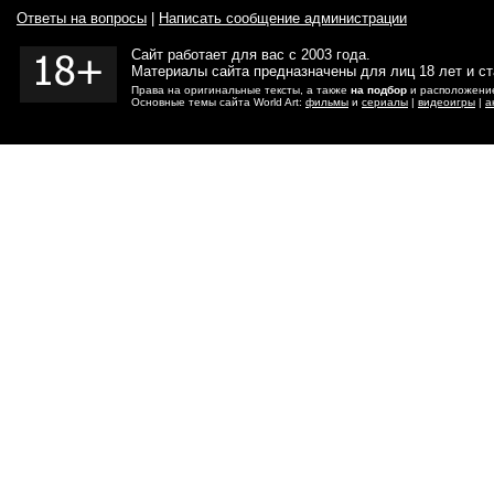
Ответы на вопросы
|
Написать сообщение администрации
Сайт работает для вас с 2003 года.
Материалы сайта предназначены для лиц 18 лет и с
Права на оригинальные тексты, а также
на подбор
и расположение
Основные темы сайта World Art:
фильмы
и
сериалы
|
видеоигры
|
а