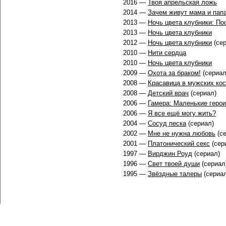
2016 —
Твоя апрельская ложь
2014 —
Зачем живут мама и пап
2013 —
Ночь цвета клубники: По
2013 —
Ночь цвета клубники
2012 —
Ночь цвета клубники
(сер
2010 —
Нити сердца
2010 —
Ночь цвета клубники
2009 —
Охота за браком!
(сериал
2008 —
Красавица в мужских ко
2008 —
Детский врач
(сериал)
2006 —
Гамера: Маленькие герои
2006 —
Я все ещё могу жить?
2004 —
Сосуд песка
(сериал)
2002 —
Мне не нужна любовь
(се
2001 —
Платонический секс
(сер
1997 —
Вирджин Роуд
(сериал)
1996 —
Свет твоей души
(сериал
1995 —
Звёздные талеры
(сериа