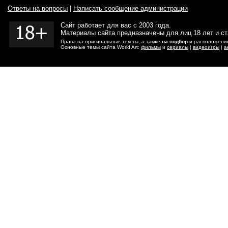
Ответы на вопросы
|
Написать сообщение администрации
Сайт работает для вас с 2003 года.
Материалы сайта предназначены для лиц 18 лет и с
Права на оригинальные тексты, а также
на подбор
и расположение
Основные темы сайта World Art:
фильмы
и
сериалы
|
видеоигры
|
а