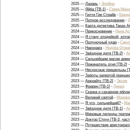
2025 —
Лазарь
-
Элейна
2025 —
Яйба [ТВ-1]
-
Саяка Минэ
2025 —
Гилти Гир Страйв
-
Брид
2025 —
Полное исследование
-
2025 —
Карта детектива Такао А
2024 —
Прикосновение
-
Нана Ас
2024 —
Я стану злодейкой, кото
2024 —
Полуночный удар
-
Саку
2024 —
Нарэнарэ
-
Нодока Отан
2024 —
Звёздное дитя [ТВ-2]
-
А
2024 —
Сильнейшим магом арми
2024 —
Пожинатель огня [ТВ-2]
2024 —
Несносные пришельцы [ТВ
2023 —
Заботы запертой принце
2023 —
Аркнайтс [ТВ-2]
-
Эксия
2023 —
Фрирен [ТВ-1]
-
Линиэ
2023 —
Сказка о сахарном яблок
2023 —
Великий святой
-
Моника
2023 —
Я что, сильнейший?
-
Ма
2023 —
Звёздное дитя [ТВ-1]
-
А
2023 —
Мировые легенды театра
2023 —
Доктор Стоун [ТВ-3, част
2023 —
Путешествие аристократ