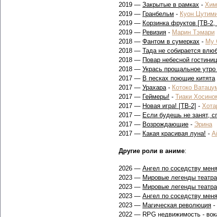
2019 —
Закрытые в рамках
-
Хим
2019 —
Гранбельм
-
Куон Цутим
2019 —
Корзинка фруктов [ТВ-2,
2019 —
Ревизия
-
Марин Тэмари
2018 —
Фантом в сумерках
-
Му 
2018 —
Тада не собирается влю
2018 —
Повар небесной гостиниц
2018 —
Укрась прощальное утро
2017 —
В песках поющие китята
2017 —
Урахара
-
Котоко Ватацу
2017 —
Геймеры!
-
Тиаки Хосино
2017 —
Новая игра! [ТВ-2]
-
Хота
2017 —
Если будешь не занят, с
2017 —
Возрождающие
-
Эрина
2017 —
Какая красивая луна!
-
А
Другие роли в аниме
:
2026 —
Ангел по соседству меня
2023 —
Мировые легенды театра
2023 —
Мировые легенды театра
2023 —
Ангел по соседству меня
2023 —
Магическая революция
- 
2022 —
RPG недвижимость
- вок