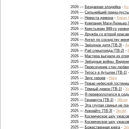
2026 —
Бездарная злодейка
-
Ко
2026 —
Сильнейший принц-пуст
2026 —
Невеста демона
-
Карин 
2026 —
Компания Маги-Люмьер [
2026 —
Крестьянин 999-го уровн
2026 —
Дружба со второй краса
2026 —
Ангел по соседству меня
2026 —
Звёздное дитя [ТВ-3]
-
А
2026 —
Раб спецотряда [ТВ-2]
-
2026 —
Мастера выгнали из отря
2025 —
Звёздные войны: Видения
2025 —
Пересечение стен любви
2025 —
Титосэ в бутылке [ТВ-1]
2025 —
Звук героев
-
Наги
2025 —
Повар небесной гостиниц
2025 —
Тёмный демон [ТВ-1]
-
Х
2025 —
Я перевоплотился в седь
2025 —
Гачиакута [ТВ-1]
-
Эйсия
2025 —
Эта глупая свинья не по
2025 —
Аркнайтс [ТВ-3]
-
Эксия
2025 —
Космическое шоу ужасов
2025 —
Космическое шоу ужасов
2025 —
Божественная книга
-
Эл