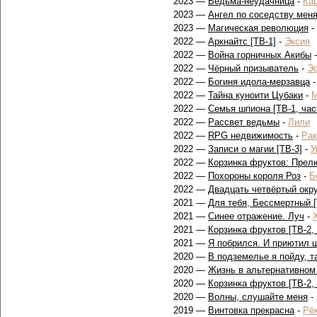
2023 —
Ведьма-неудачница
-
Ка
2023 —
Ангел по соседству меня
2023 —
Магическая революция
-
2022 —
Аркнайтс [ТВ-1]
-
Эксия
2022 —
Война горничных Акибы
2022 —
Чёрный призыватель
-
Э
2022 —
Богиня идола-мерзавца
2022 —
Тайна куноити Цубаки
-
М
2022 —
Семья шпиона [ТВ-1, час
2022 —
Рассвет ведьмы
-
Лили
2022 —
RPG недвижимость
-
Рак
2022 —
Записи о магии [ТВ-3]
-
У
2022 —
Корзинка фруктов: Прел
2022 —
Похороны короля Роз
-
Б
2022 —
Двадцать четвёртый окру
2021 —
Для тебя, Бессмертный [
2021 —
Синее отражение. Луч
-
2021 —
Корзинка фруктов [ТВ-2,
2021 —
Я побрился. И приютил 
2020 —
В подземелье я пойду, т
2020 —
Жизнь в альтернативном 
2020 —
Корзинка фруктов [ТВ-2, 
2020 —
Волны, слушайте меня
-
2019 —
Винтовка прекрасна
-
Рё