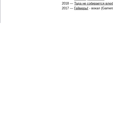
2018 —
Тада не собирается влю
2017 —
Геймеры!
- вокал (Gamers