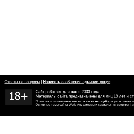
Ответы на вопросы
|
Написать сообщение администрации
Сайт работает для вас с 2003 года.
Материалы сайта предназначены для лиц 18 лет и с
Права на оригинальные тексты, а также
на подбор
и расположение
Основные темы сайта World Art:
фильмы
и
сериалы
|
видеоигры
|
а