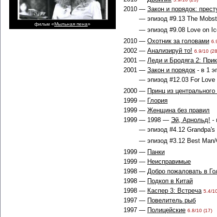
2010 —
Закон и порядок: прес
— эпизод #9.13 The Mobste
фильм «
Мыльная пена
»
— эпизод #9.08 Love on Ic
2010 —
Охотник за головами
6.
2002 —
Анализируй то!
6.9/10 (28
2001 —
Леди и Бродяга 2: Пр
2001 —
Закон и порядок
- в 1 э
— эпизод #12.03 For Love 
2000 —
Принц из центрального
1999 —
Глория
1999 —
Женщина без правил
1999 — 1998 —
Эй, Арнольд!
- 
— эпизод #4.12 Grandpa's 
— эпизод #3.12 Best Man/C
1999 —
Панки
1999 —
Неисправимые
1998 —
Добро пожаловать в Г
1998 —
Подкоп в Китай
1998 —
Каспер 3: Встреча
5.4/10
1997 —
Повелитель рыб
1997 —
Полицейские
6.8/10 (17)