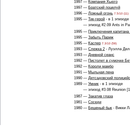
1997 —
Компания Хьюго
1997 —
Братский поцелуй
1996 —
Ложный огонь
7.5/10 (11)
1995 —
Тик-герой
- в 1 эпизоде
— эпизод #2.09 Ants in Pan
1995 —
Приключения капитана 
1995 —
Забыть Париж
1995 —
Каспер
7.3/10 (58)
1993 —
Слежка 2
- Луэлла Дел
1993 —
Дневной сеанс
1992 —
Пистолет в сумочке Бе
1992 —
Короли мамбо
1991 —
Мыльная пена
1990 —
Детсадовский полицей
1989 —
Умник
- в 1 эпизоде
— эпизод #3.08 Reunion [1
1987 —
Закатив глаза
1981 —
Соседи
1980 —
Бешеный бык
- Викки 