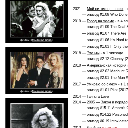
2021 —
Мой питомец — псих
- 
— эпизод #1.09 Who Done I
2019 —
Город на холме
- в 4 э
— эпизод #1.09 The Deaf S
— эпизод #1.07 There Are N
— эпизод #1.06 It's Hard to
фильм «
Мыльная пена
»
— эпизод #1.03 If Only the 
2018 —
Это мы
- в 1 эпизоде
— эпизод #2.12 Clooney [2
2018 —
Американская история 
— эпизод #2.02 Manhunt [2
— эпизод #2.01 The Man W
2017 —
Умираю со смеху
- в 1
— эпизод #1.01 Pilot [2017
фильм «
Мыльная пена
»
2014 —
Гангста Love
2014 — 2005 —
Закон и порядо
— эпизод #15.11 Amaro's O
— эпизод #14.22 Poisoned 
— эпизод #6.19 Intoxicated
2013 —
Двойник
5.9/10 (23)