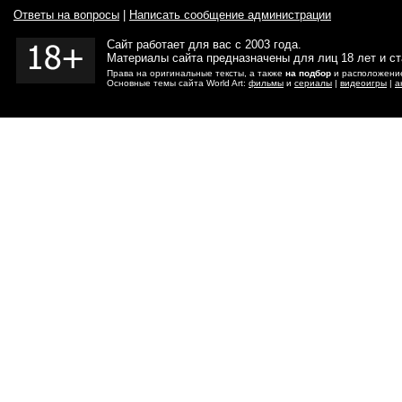
Ответы на вопросы
|
Написать сообщение администрации
Сайт работает для вас с 2003 года.
Материалы сайта предназначены для лиц 18 лет и с
Права на оригинальные тексты, а также
на подбор
и расположение
Основные темы сайта World Art:
фильмы
и
сериалы
|
видеоигры
|
а