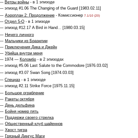
 —
Ветры войны
- в 1 эпизоде
— эпизод #1.06 The Changing of the Guard [1983.02.11]
 —
Аэроплан 2: Продолжение
- Комиссионер
7.1/10 (20)
 —
Отдел 5-O
- в 1 эпизоде
— эпизод #12.17 A Bird in Hand... [1980.03.15]
 —
Ничего личного
 —
Мальчики из Бразилии
 —
Приключения Дика и Джейн
 —
Убийца внутри меня
 — 1974 —
Коломбо
- в 2 эпизодах
— эпизод #5.06 Last Salute to the Commodore [1976.03.02]
— эпизод #3.07 Swan Song [1974.03.03]
 —
Спецназ
- в 1 эпизоде
— эпизод #2.11 Strike Force [1975.11.15]
 —
Большое ограбление
 —
Ракеты октября
 —
День дельфина
 —
Бойня номер пять
 —
Поддержи своего стрелка
 —
Общественный клуб шайеннов
 —
Хвост тигра
 —
Грязный Дингус Маги