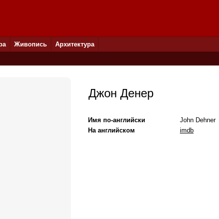
ра
Живопись
Архитектура
Джон Денер
Имя по-английски
John Dehner
На английском
imdb