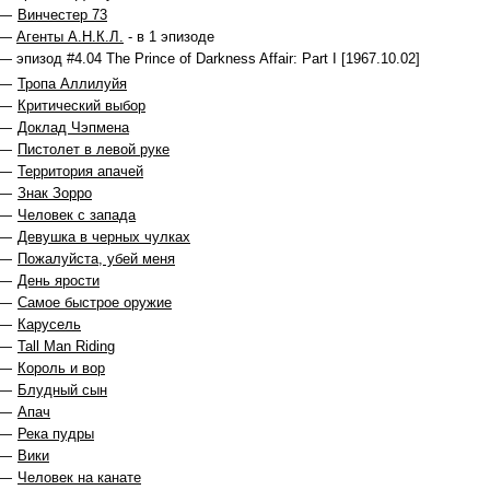
 —
Винчестер 73
 —
Агенты А.Н.К.Л.
- в 1 эпизоде
— эпизод #4.04 The Prince of Darkness Affair: Part I [1967.10.02]
 —
Тропа Аллилуйя
 —
Критический выбор
 —
Доклад Чэпмена
 —
Пистолет в левой руке
 —
Территория апачей
 —
Знак Зорро
 —
Человек с запада
 —
Девушка в черных чулках
 —
Пожалуйста, убей меня
 —
День ярости
 —
Самое быстрое оружие
 —
Карусель
 —
Tall Man Riding
 —
Король и вор
 —
Блудный сын
 —
Апач
 —
Река пудры
 —
Вики
 —
Человек на канате