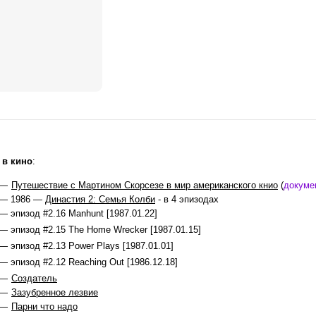
 в кино
:
 —
Путешествие с Мартином Скорсезе в мир американского книо
(
докуме
 — 1986 —
Династия 2: Семья Колби
- в 4 эпизодах
— эпизод #2.16 Manhunt [1987.01.22]
— эпизод #2.15 The Home Wrecker [1987.01.15]
— эпизод #2.13 Power Plays [1987.01.01]
— эпизод #2.12 Reaching Out [1986.12.18]
 —
Создатель
 —
Зазубренное лезвие
 —
Парни что надо