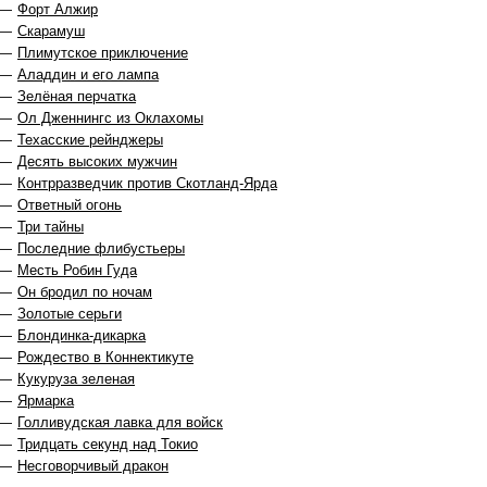
 —
Форт Алжир
 —
Скарамуш
 —
Плимутское приключение
 —
Аладдин и его лампа
 —
Зелёная перчатка
 —
Ол Дженнингс из Оклахомы
 —
Техасские рейнджеры
 —
Десять высоких мужчин
 —
Контрразведчик против Скотланд-Ярда
 —
Ответный огонь
 —
Три тайны
 —
Последние флибустьеры
 —
Месть Робин Гуда
 —
Он бродил по ночам
 —
Золотые серьги
 —
Блондинка-дикарка
 —
Рождество в Коннектикуте
 —
Кукуруза зеленая
 —
Ярмарка
 —
Голливудская лавка для войск
 —
Тридцать секунд над Токио
 —
Несговорчивый дракон