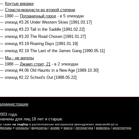
 —
Крутые виражи
 —
Страсти-мордасти во второй степени
 — 1990 —
Пограничный город
- в 5 эпизодах
— эпизод #3.26 Under Western Skies [1991.03.17]
— эпизод #3.23 Tall in the Saddle [1991.02.22]
— эпизод #3.20 The Road Chosen [1991.01.27]
— эпизод #3.19 Roaring Days [1991.01.19]
— эпизод #2.19 The Last of the James Gang [1990.05.11]
 —
Мы - не ангелы
 — 1988 —
Джамп стрит, 21
- в 2 эпизодах
— эпизод #4.06 Old Haunts in a New Age [1989.10.30]
— эпизод #2.22 School's Out [1988.05.22]
администрации
2003 года.
начены для лиц 18 лет и старше.
 а также
на подбор
и расположение материалов принадлежат www.world-art.ru
фильмы
и
сериалы
|
видеоигры
|
аниме
и
манга
|
литература
|
живопись
|
архитектура