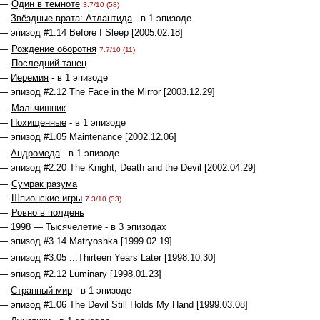
 —
Один в темноте
3.7/10 (58)
 —
Звёздные врата: Атлантида
- в 1 эпизоде
— эпизод #1.14 Before I Sleep [2005.02.18]
 —
Рождение оборотня
7.7/10 (11)
 —
Последний танец
 —
Иеремия
- в 1 эпизоде
— эпизод #2.12 The Face in the Mirror [2003.12.29]
 —
Мальчишник
 —
Похищенные
- в 1 эпизоде
— эпизод #1.05 Maintenance [2002.12.06]
 —
Андромеда
- в 1 эпизоде
— эпизод #2.20 The Knight, Death and the Devil [2002.04.29]
 —
Сумрак разума
 —
Шпионские игры
7.3/10 (33)
 —
Ровно в полдень
 — 1998 —
Тысячелетие
- в 3 эпизодах
— эпизод #3.14 Matryoshka [1999.02.19]
— эпизод #3.05 ...Thirteen Years Later [1998.10.30]
— эпизод #2.12 Luminary [1998.01.23]
 —
Странный мир
- в 1 эпизоде
— эпизод #1.06 The Devil Still Holds My Hand [1999.03.08]