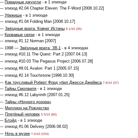
 —
Помадные джунгли
- в 1 эпизоде
— эпизод #2.04 Chapter Eleven: The F-Word [2008.10.22]
 —
Убежище
- в 1 эпизоде
— эпизод #1.04 Folding Man [2008.10.17]
 —
Звёздные врата: Ковчег Истины
8.1/10 (35)
 —
Кровавые связи
- в 1 эпизоде
— эпизод #1.12 Norman [2007]
 — 1998 —
Звёздные врата: ЗВ-1
- в 4 эпизодах
— эпизод #10.11 The Quest: Part 2 [2007.04.13]
— эпизод #10.03 The Pegasus Project [2006.07.28]
— эпизод #9.01 Avalon: Part 1 [2005.07.15]
— эпизод #2.14 Touchstone [1998.10.30]
 —
Как трусливый Роберт Форд убил Джесси Джеймса
7.6/10 (37)
 —
Тайны Смолвиля
- в 1 эпизоде
— эпизод #6.12 Labyrinth [2007.01.25]
 —
Тайны «Ночного дозора»
 —
Миллион на Рождество
 —
Плетёный человек
5.5/10 (60)
 —
Блэйд
- в 1 эпизоде
— эпизод #1.06 Delivery [2006.08.02]
 —
Ночь в музее
7.0/10 (153)