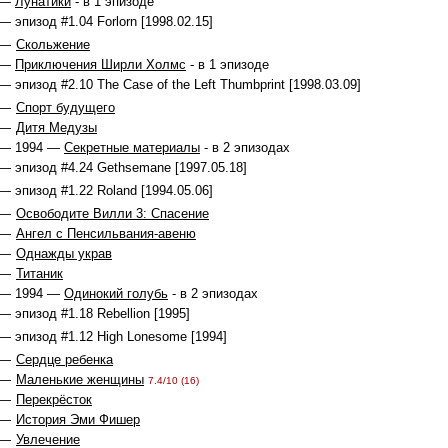
 —
Лунатики
- в 1 эпизоде
— эпизод #1.04 Forlorn [1998.02.15]
 —
Скольжение
 —
Приключения Ширли Холмс
- в 1 эпизоде
— эпизод #2.10 The Case of the Left Thumbprint [1998.03.09]
 —
Спорт будущего
 —
Дитя Медузы
 — 1994 —
Секретные материалы
- в 2 эпизодах
— эпизод #4.24 Gethsemane [1997.05.18]
— эпизод #1.22 Roland [1994.05.06]
 —
Освободите Вилли 3: Спасение
 —
Ангел с Пенсильвания-авеню
 —
Однажды украв
 —
Титаник
 — 1994 —
Одинокий голубь
- в 2 эпизодах
— эпизод #1.18 Rebellion [1995]
— эпизод #1.12 High Lonesome [1994]
 —
Сердце ребенка
 —
Маленькие женщины
7.4/10 (16)
 —
Перекрёсток
 —
История Эми Фишер
 —
Увлечение