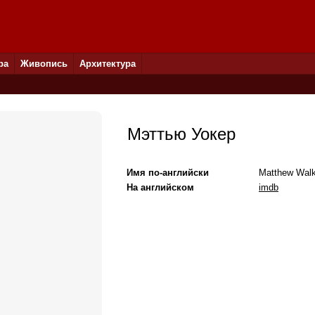
ра
Живопись
Архитектура
Мэттью Уокер
Имя по-английски
Matthew Walk
На английском
imdb