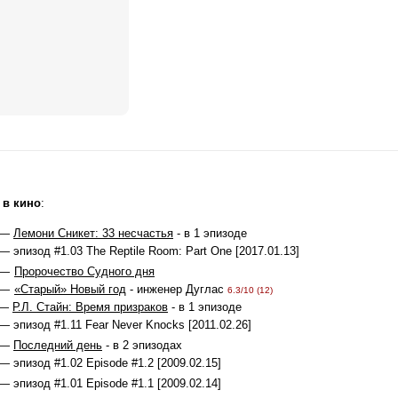
 в кино
:
 —
Лемони Сникет: 33 несчастья
- в 1 эпизоде
— эпизод #1.03 The Reptile Room: Part One [2017.01.13]
 —
Пророчество Судного дня
 —
«Старый» Новый год
- инженер Дуглас
6.3/10 (12)
 —
Р.Л. Стайн: Время призраков
- в 1 эпизоде
— эпизод #1.11 Fear Never Knocks [2011.02.26]
 —
Последний день
- в 2 эпизодах
— эпизод #1.02 Episode #1.2 [2009.02.15]
— эпизод #1.01 Episode #1.1 [2009.02.14]