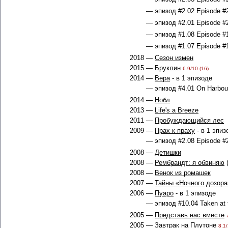
— эпизод #2.02 Episode #2
— эпизод #2.01 Episode #2
— эпизод #1.08 Episode #1
— эпизод #1.07 Episode #1
2018 —
Сезон измен
2015 —
Бруклин
6.9/10 (16)
2014 —
Вера
- в 1 эпизоде
— эпизод #4.01 On Harbour
2014 —
Нобл
2013 —
Life's a Breeze
2011 —
Пробуждающийся лес
2009 —
Прах к праху
- в 1 эпиз
— эпизод #2.08 Episode #2
2008 —
Детишки
2008 —
Рембрандт: я обвиняю
2008 —
Венок из ромашек
2007 —
Тайны «Ночного дозора
2006 —
Пуаро
- в 1 эпизоде
— эпизод #10.04 Taken at t
2005 —
Представь нас вместе
2005 —
Завтрак на Плутоне
8.1/