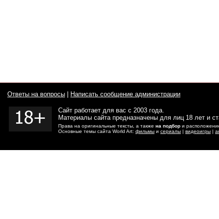
Ответы на вопросы
|
Написать сообщение администрации
Сайт работает для вас с 2003 года.
Материалы сайта предназначены для лиц 18 лет и с
Права на оригинальные тексты, а также
на подбор
и расположение
Основные темы сайта World Art:
фильмы
и
сериалы
|
видеоигры
|
а