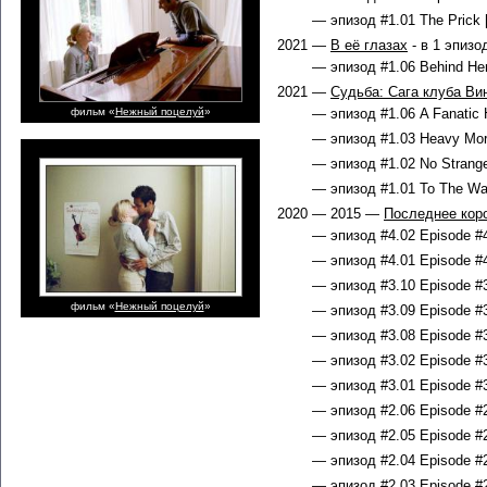
— эпизод #1.01 The Prick 
2021 —
В её глазах
- в 1 эпизо
— эпизод #1.06 Behind Her
2021 —
Судьба: Сага клуба Ви
фильм «
Нежный поцелуй
»
— эпизод #1.06 A Fanatic H
— эпизод #1.03 Heavy Mort
— эпизод #1.02 No Strange
— эпизод #1.01 To The Wat
2020 — 2015 —
Последнее кор
— эпизод #4.02 Episode #4
— эпизод #4.01 Episode #4
— эпизод #3.10 Episode #3
фильм «
Нежный поцелуй
»
— эпизод #3.09 Episode #3
— эпизод #3.08 Episode #3
— эпизод #3.02 Episode #3
— эпизод #3.01 Episode #3
— эпизод #2.06 Episode #2
— эпизод #2.05 Episode #2
— эпизод #2.04 Episode #2
— эпизод #2.03 Episode #2