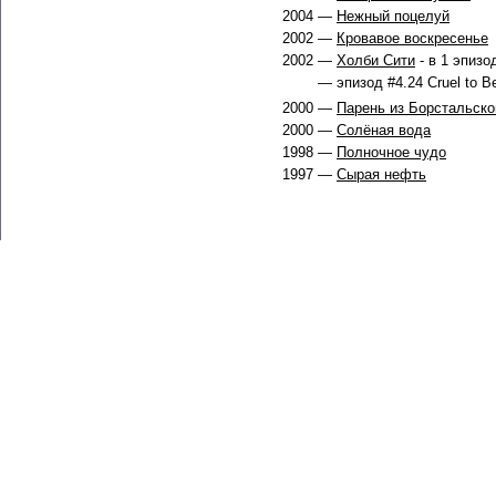
2004 —
Нежный поцелуй
2002 —
Кровавое воскресенье
2002 —
Холби Сити
- в 1 эпизо
— эпизод #4.24 Cruel to Be
2000 —
Парень из Борстальск
2000 —
Солёная вода
1998 —
Полночное чудо
1997 —
Сырая нефть