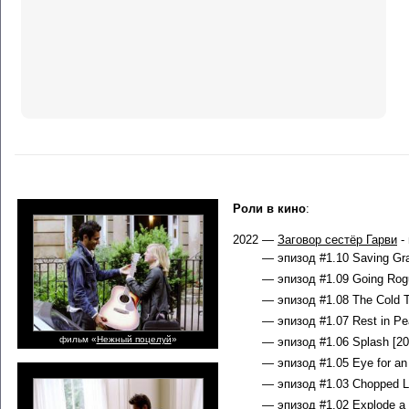
Роли в кино
:
2022 —
Заговор сестёр Гарви
- 
— эпизод #1.10 Saving Gra
— эпизод #1.09 Going Rogu
— эпизод #1.08 The Cold T
— эпизод #1.07 Rest in Pe
фильм «
Нежный поцелуй
»
— эпизод #1.06 Splash [20
— эпизод #1.05 Eye for an
— эпизод #1.03 Chopped Li
— эпизод #1.02 Explode a 