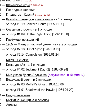
1 —
Костолом
7.7/10 (42)
1 —
Шпионские игры
7.3/10 (33)
1 —
Последние желания
0 —
Гладиатор
- Кассий
8.7/10 (1243)
95 —
Кунг-фу: легенда продолжается
- в 1 эпизоде
— эпизод #3.19 Banker's Hours [1995.11.06]
92 —
Северная сторона
- в 1 эпизоде
— эпизод #4.09 Do the Right Thing [1992.11.30]
9 —
Пробуждение желаний
7 — 1985 —
Магнум, частный детектив
- в 2 эпизодах
— эпизод #7.18 Out of Sync [1987.03.11]
— эпизод #5.14 Compulsion [1985.01.24]
5 —
Ключ к Ребекке
85 —
Команда «А»
- в 1 эпизоде
— эпизод #4.02 Judgment Day (2) [1985.09.24]
5 —
Мир ужаса Дарио Ардженто
(
документальный фильм
)
84 —
Воздушный волк
- в 2 эпизодах
— эпизод #2.03 Moffett's Ghost [1984.10.06]
— эпизод #1.01 Shadow of the Hawke [1984.01.22]
4 —
Воздушный волк
3 —
Мужчина, женщина и ребёнок
0 —
Арлекин