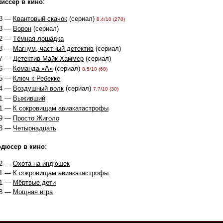
иссер в кино
:
93 —
Квантовый скачок
(сериал)
8.4/10 (270)
93 —
Ворон
(сериал)
92 —
Тёмная лошадка
88 —
Магнум, частный детектив
(сериал)
87 —
Детектив Майк Хаммер
(сериал)
86 —
Команда «А»
(сериал)
8.5/10 (68)
85 —
Ключ к Ребекке
84 —
Воздушный волк
(сериал)
7.7/10 (30)
81 —
Выживший
81 —
К сокровищам авиакатастрофы
79 —
Просто Жиголо
73 —
Четырнадцать
дюсер в кино
:
82 —
Охота на индюшек
81 —
К сокровищам авиакатастрофы
81 —
Мёртвые дети
78 —
Мощная игра