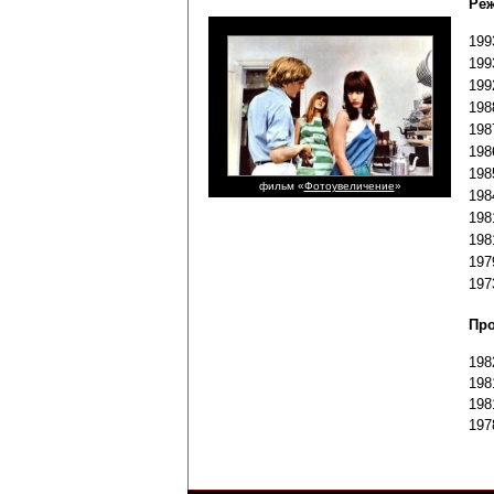
Реж
19
19
19
19
19
19
19
фильм «
Фотоувеличение
»
19
19
19
19
19
Про
19
19
19
19