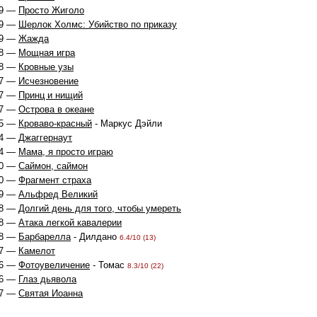
9 —
Просто Жиголо
9 —
Шерлок Холмс: Убийство по приказу
9 —
Жажда
8 —
Мощная игра
8 —
Кровные узы
7 —
Исчезновение
7 —
Принц и нищий
7 —
Острова в океане
5 —
Кроваво-красный
- Маркус Дэйли
4 —
Джаггернаут
4 —
Мама, я просто играю
0 —
Саймон, саймон
0 —
Фрагмент страха
9 —
Альфред Великий
8 —
Долгий день для того, чтобы умереть
8 —
Атака легкой кавалерии
8 —
Барбарелла
- Дилдано
6.4/10 (13)
7 —
Камелот
6 —
Фотоувеличение
- Томас
8.3/10 (22)
6 —
Глаз дьявола
7 —
Святая Иоанна