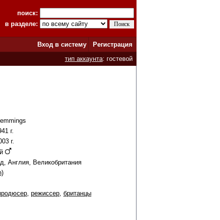
поиск:
в разделе:
Вход в систему
Регистрация
тип аккаунта
: гостевой
Hemmings
41 г.
003 г.
ой
д, Англия, Великобритания
n)
продюсер
,
режиссер
,
британцы