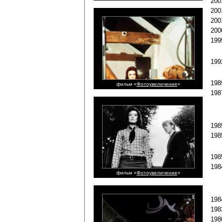
200
200
200
200
19
19
198
фильм «
Фотоувеличение
»
198
198
19
198
19
фильм «
Фотоувеличение
»
198
198
198