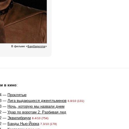
В фильме «
Барбарелла
»
и в кино
:
4 —
Проклятые
3 —
Лига выдающихся джентльменов
6.8/10 (131)
3 —
Ночь, которую мы назвали днем
2 —
Удар по воротам 2: Разбивая лед
2 —
Эквилибриум
8.4/10 (754)
2 —
Банды Нью-Йорка
7.3/10 (179)