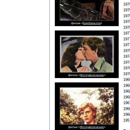
197
197
197
197
фильм «
Барбарелла
»
197
197
197
197
197
197
197
197
197
фильм «
Фотоувеличение
»
196
196
196
196
196
196
196
195
фильм «
Фотоувеличение
»