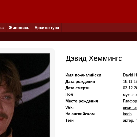
ра
Живопись
Архитектура
Дэвид Хеммингс
Имя по-английски
David 
Дата рождения
18.11.19
Дата смерти
03.12.2
Пол
мужск
Место рождения
Гилфор
Wiki
вики (e
На английском
imdb
Теги
актер
,