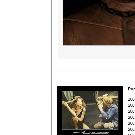
Рол
200
200
200
200
200
200
фильм «
Фотоувеличение
»