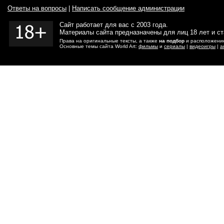
Ответы на вопросы
|
Написать сообщение администрации
Сайт работает для вас с 2003 года.
Материалы сайта предназначены для лиц 18 лет и с
Права на оригинальные тексты, а также
на подбор
и расположение
Основные темы сайта World Art:
фильмы
и
сериалы
|
видеоигры
|
а