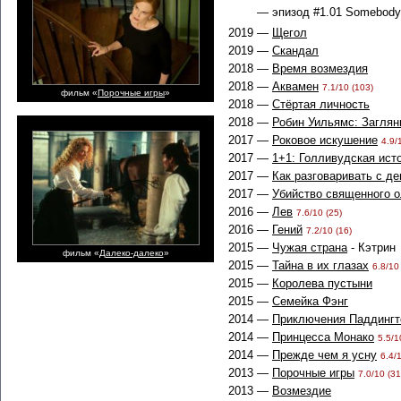
— эпизод #1.01 Somebody'
2019 —
Щегол
2019 —
Скандал
2018 —
Время возмездия
2018 —
Аквамен
7.1/10 (103)
фильм «
Порочные игры
»
2018 —
Стёртая личность
2018 —
Робин Уильямс: Заглян
2017 —
Роковое искушение
4.9/
2017 —
1+1: Голливудская ист
2017 —
Как разговаривать с д
2017 —
Убийство священного 
2016 —
Лев
7.6/10 (25)
2016 —
Гений
7.2/10 (16)
2015 —
Чужая страна
- Кэтрин
фильм «
Далеко-далеко
»
2015 —
Тайна в их глазах
6.8/10
2015 —
Королева пустыни
2015 —
Семейка Фэнг
2014 —
Приключения Паддингт
2014 —
Принцесса Монако
5.5/1
2014 —
Прежде чем я усну
6.4/
2013 —
Порочные игры
7.0/10 (31
2013 —
Возмездие