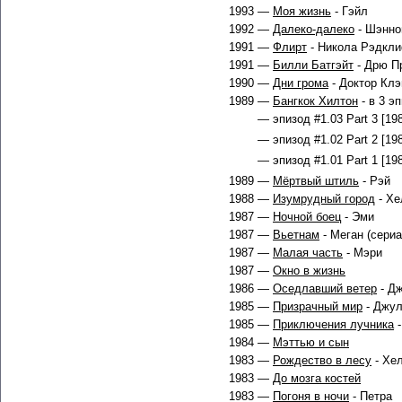
1993 —
Моя жизнь
- Гэйл
1992 —
Далеко-далеко
- Шэнно
1991 —
Флирт
- Никола Рэдкл
1991 —
Билли Батгэйт
- Дрю П
1990 —
Дни грома
- Доктор Кл
1989 —
Бангкок Хилтон
- в 3 э
— эпизод #1.03 Part 3 [198
— эпизод #1.02 Part 2 [198
— эпизод #1.01 Part 1 [198
1989 —
Мёртвый штиль
- Рэй
1988 —
Изумрудный город
- Хе
1987 —
Ночной боец
- Эми
1987 —
Вьетнам
- Меган (сериа
1987 —
Малая часть
- Мэри
1987 —
Окно в жизнь
1986 —
Оседлавший ветер
- Д
1985 —
Призрачный мир
- Джу
1985 —
Приключения лучника
-
1984 —
Мэттью и сын
1983 —
Рождество в лесу
- Хе
1983 —
До мозга костей
1983 —
Погоня в ночи
- Петра