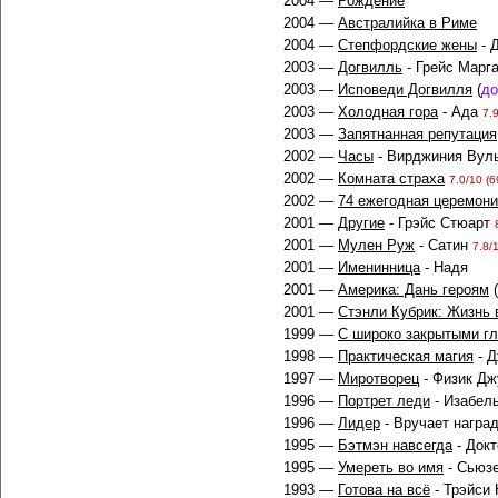
2004 —
Рождение
2004 —
Австралийка в Риме
2004 —
Степфордские жены
- 
2003 —
Догвилль
- Грейс Марг
2003 —
Исповеди Догвилля
(
до
2003 —
Холодная гора
- Ада
7.9
2003 —
Запятнанная репутация
2002 —
Часы
- Вирджиния Ву
2002 —
Комната страха
7.0/10 (6
2002 —
74 ежегодная церемони
2001 —
Другие
- Грэйс Стюарт
2001 —
Мулен Руж
- Сатин
7.8/
2001 —
Именинница
- Надя
2001 —
Америка: Дань героям
(
2001 —
Стэнли Кубрик: Жизнь 
1999 —
С широко закрытыми г
1998 —
Практическая магия
- 
1997 —
Миротворец
- Физик Д
1996 —
Портрет леди
- Изабел
1996 —
Лидер
- Вручает награ
1995 —
Бэтмэн навсегда
- Док
1995 —
Умереть во имя
- Сьюз
1993 —
Готова на всё
- Трэйси 