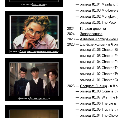
— эпизод #1.04 Mainland [
фильм «
Австралия
»
— эпизод #1.03 Mid-Levels
— эпизод #1.02 Mongkok [
— эпизод #1.01 The Peak [
2024 —
Плохая девочка
2024 —
Зачарованная
2023 —
Аквамен и потерянное 
2023 —
Далёкие холмы
- в 6 э
— эпизод #1.06 Chapter Si
фильм «
С широко закрытыми глазами
»
— эпизод #1.05 Chapter Fiv
— эпизод #1.04 Chapter Fo
— эпизод #1.03 Chapter Thr
— эпизод #1.02 Chapter Tw
— эпизод #1.01 Chapter On
2023 —
Спецназ: Львица
- в 8 
— эпизод #1.08 Gone is the 
— эпизод #1.07 Wish the F
фильм «
Далеко-далеко
»
— эпизод #1.06 The Lie is 
— эпизод #1.05 Truth Is th
— эпизод #1.04 The Choice 