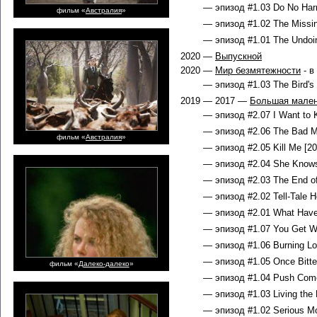
— эпизод #1.03 Do No Har
фильм «
Австралия
»
— эпизод #1.02 The Missin
— эпизод #1.01 The Undoin
2020 —
Выпускной
2020 —
Мир безмятежности
- в
— эпизод #1.03 The Bird's 
2019 — 2017 —
Большая мален
— эпизод #2.07 I Want to 
— эпизод #2.06 The Bad Mo
фильм «
Австралия
»
— эпизод #2.05 Kill Me [20
— эпизод #2.04 She Knows
— эпизод #2.03 The End of
— эпизод #2.02 Tell-Tale H
— эпизод #2.01 What Have
— эпизод #1.07 You Get W
— эпизод #1.06 Burning Lo
— эпизод #1.05 Once Bitte
фильм «
Далеко-далеко
»
— эпизод #1.04 Push Come
— эпизод #1.03 Living the
— эпизод #1.02 Serious Mo