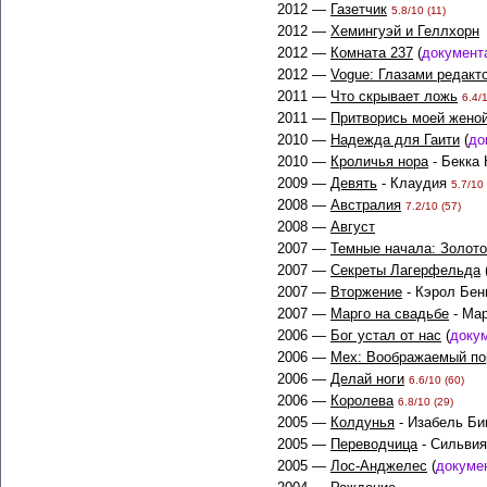
2012 —
Газетчик
5.8/10 (11)
2012 —
Хемингуэй и Геллхорн
2012 —
Комната 237
(
документ
2012 —
Vogue: Глазами редакт
2011 —
Что скрывает ложь
6.4/
2011 —
Притворись моей жено
2010 —
Надежда для Гаити
(
до
2010 —
Кроличья нора
- Бекка
2009 —
Девять
- Клаудия
5.7/10 
2008 —
Австралия
7.2/10 (57)
2008 —
Август
2007 —
Темные начала: Золото
2007 —
Секреты Лагерфельда
2007 —
Вторжение
- Кэрол Бе
2007 —
Марго на свадьбе
- Мар
2006 —
Бог устал от нас
(
доку
2006 —
Мех: Воображаемый по
2006 —
Делай ноги
6.6/10 (60)
2006 —
Королева
6.8/10 (29)
2005 —
Колдунья
- Изабель Б
2005 —
Переводчица
- Сильви
2005 —
Лос-Анджелес
(
докуме