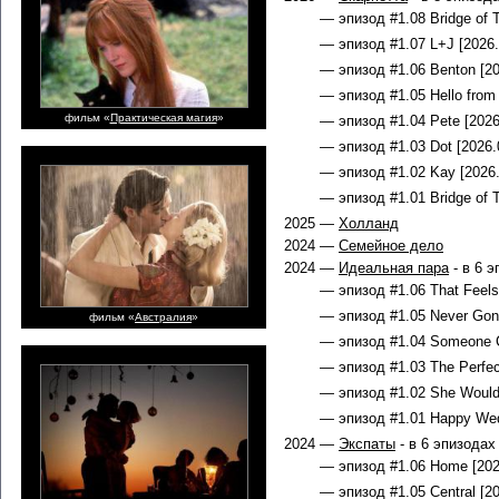
— эпизод #1.08 Bridge of T
— эпизод #1.07 L+J [2026.
— эпизод #1.06 Benton [20
— эпизод #1.05 Hello from
фильм «
Практическая магия
»
— эпизод #1.04 Pete [2026
— эпизод #1.03 Dot [2026.
— эпизод #1.02 Kay [2026.
— эпизод #1.01 Bridge of T
2025 —
Холланд
2024 —
Семейное дело
2024 —
Идеальная пара
- в 6 э
— эпизод #1.06 That Feels 
— эпизод #1.05 Never Gonn
фильм «
Австралия
»
— эпизод #1.04 Someone Co
— эпизод #1.03 The Perfec
— эпизод #1.02 She Would 
— эпизод #1.01 Happy Wed
2024 —
Экспаты
- в 6 эпизодах
— эпизод #1.06 Home [202
— эпизод #1.05 Central [20