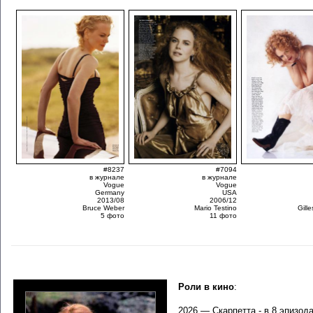
#8237
#7094
в журнале
в журнале
Vogue
Vogue
Germany
USA
2013/08
2006/12
Bruce Weber
Mario Testino
Gill
5 фото
11 фото
Роли в кино
:
2026 —
Скарпетта
- в 8 эпизод