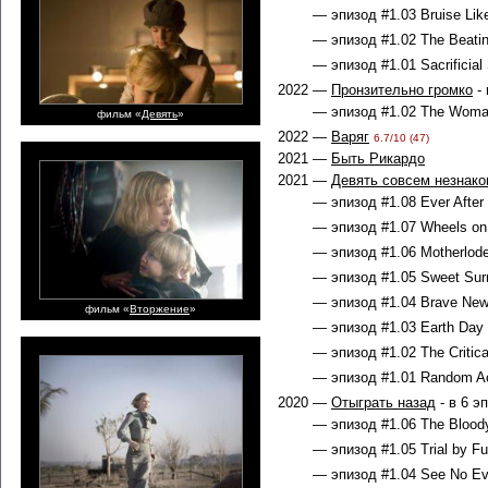
— эпизод #1.03 Bruise Like
— эпизод #1.02 The Beatin
— эпизод #1.01 Sacrificial 
2022 —
Пронзительно громко
- 
— эпизод #1.02 The Woman
фильм «
Девять
»
2022 —
Варяг
6.7/10 (47)
2021 —
Быть Рикардо
2021 —
Девять совсем незнак
— эпизод #1.08 Ever After 
— эпизод #1.07 Wheels on 
— эпизод #1.06 Motherlode
— эпизод #1.05 Sweet Surr
— эпизод #1.04 Brave New 
фильм «
Вторжение
»
— эпизод #1.03 Earth Day 
— эпизод #1.02 The Critica
— эпизод #1.01 Random Ac
2020 —
Отыграть назад
- в 6 э
— эпизод #1.06 The Bloody
— эпизод #1.05 Trial by Fu
— эпизод #1.04 See No Evi