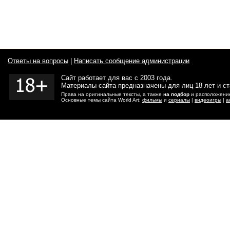
Ответы на вопросы
|
Написать сообщение администрации
Сайт работает для вас с 2003 года.
Материалы сайта предназначены для лиц 18 лет и с
Права на оригинальные тексты, а также
на подбор
и расположение
Основные темы сайта World Art:
фильмы
и
сериалы
|
видеоигры
|
а