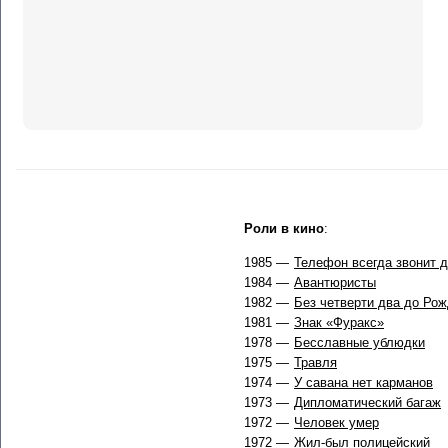
Роли в кино
:
1985 —
Телефон всегда звонит 
1984 —
Авантюристы
1982 —
Без четверти два до Ро
1981 —
Знак «Фуракс»
1978 —
Бесславные ублюдки
1975 —
Травля
1974 —
У савана нет карманов
1973 —
Дипломатический багаж
1972 —
Человек умер
1972 —
Жил-был полицейский