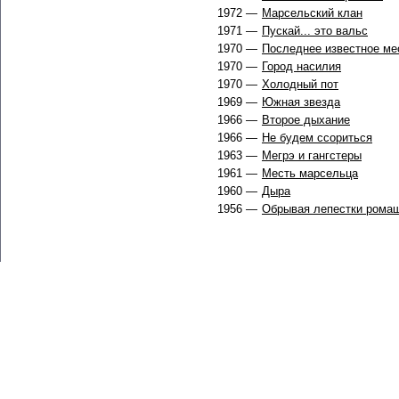
1972 —
Марсельский клан
1971 —
Пускай... это вальс
1970 —
Последнее известное ме
1970 —
Город насилия
1970 —
Холодный пот
1969 —
Южная звезда
1966 —
Второе дыхание
1966 —
Не будем ссориться
1963 —
Мегрэ и гангстеры
1961 —
Месть марсельца
1960 —
Дыра
1956 —
Обрывая лепестки рома