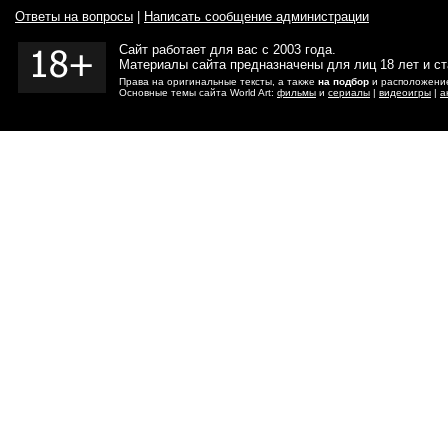
Ответы на вопросы
|
Написать сообщение администрации
Сайт работает для вас с 2003 года.
Материалы сайта предназначены для лиц 18 лет и с
Права на оригинальные тексты, а также
на подбор
и расположение
Основные темы сайта World Art:
фильмы
и
сериалы
|
видеоигры
|
а