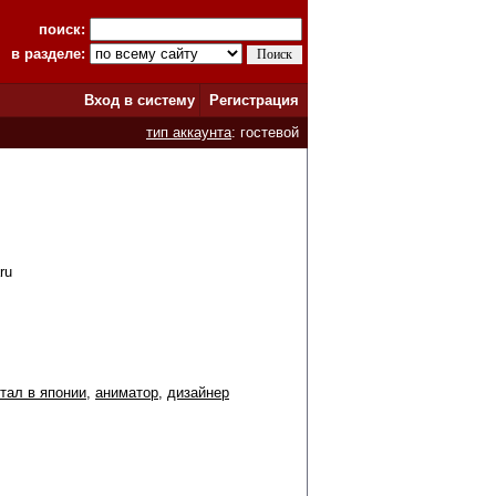
поиск:
в разделе:
Вход в систему
Регистрация
тип аккаунта
: гостевой
ru
тал в японии
,
аниматор
,
дизайнер