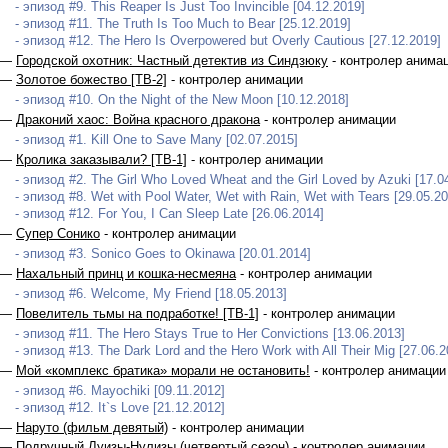
- эпизод #9. This Reaper Is Just Too Invincible [04.12.2019]
- эпизод #11. The Truth Is Too Much to Bear [25.12.2019]
- эпизод #12. The Hero Is Overpowered but Overly Cautious [27.12.2019]
 —
Городской охотник: Частный детектив из Синдзюку
- контролер анима
 —
Золотое божество [ТВ-2]
- контролер анимации
- эпизод #10. On the Night of the New Moon [10.12.2018]
 —
Драконий хаос: Война красного дракона
- контролер анимации
- эпизод #1. Kill One to Save Many [02.07.2015]
 —
Кролика заказывали? [ТВ-1]
- контролер анимации
- эпизод #2. The Girl Who Loved Wheat and the Girl Loved by Azuki [17.0
- эпизод #8. Wet with Pool Water, Wet with Rain, Wet with Tears [29.05.2
- эпизод #12. For You, I Can Sleep Late [26.06.2014]
 —
Супер Сонико
- контролер анимации
- эпизод #3. Sonico Goes to Okinawa [20.01.2014]
 —
Нахальный принц и кошка-несмеяна
- контролер анимации
- эпизод #6. Welcome, My Friend [18.05.2013]
 —
Повелитель тьмы на подработке! [ТВ-1]
- контролер анимации
- эпизод #11. The Hero Stays True to Her Convictions [13.06.2013]
- эпизод #13. The Dark Lord and the Hero Work with All Their Mig [27.06.2
 —
Мой «комплекс братика» морали не остановить!
- контролер анимации
- эпизод #6. Mayochiki [09.11.2012]
- эпизод #12. It`s Love [21.12.2012]
 —
Наруто (фильм девятый)
- контролер анимации
 —
Подручный Луизы-Нулизы (четвертый сезон)
- контролер анимации