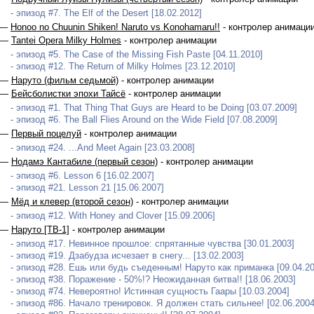
- эпизод #7. The Elf of the Desert [18.02.2012]
 —
Honoo no Chuunin Shiken! Naruto vs Konohamaru!!
- контролер анимаци
 —
Tantei Opera Milky Holmes
- контролер анимации
- эпизод #5. The Case of the Missing Fish Paste [04.11.2010]
- эпизод #12. The Return of Milky Holmes [23.12.2010]
 —
Наруто (фильм седьмой)
- контролер анимации
 —
Бейсболистки эпохи Тайсё
- контролер анимации
- эпизод #1. That Thing That Guys are Heard to be Doing [03.07.2009]
- эпизод #6. The Ball Flies Around on the Wide Field [07.08.2009]
 —
Первый поцелуй
- контролер анимации
- эпизод #24. ...And Meet Again [23.03.2008]
 —
Нодамэ Кантабиле (первый сезон)
- контролер анимации
- эпизод #6. Lesson 6 [16.02.2007]
- эпизод #21. Lesson 21 [15.06.2007]
 —
Мёд и клевер (второй сезон)
- контролер анимации
- эпизод #12. With Honey and Clover [15.09.2006]
 —
Наруто [ТВ-1]
- контролер анимации
- эпизод #17. Невинное прошлое: спрятанные чувства [30.01.2003]
- эпизод #19. Дзабудза исчезает в снегу... [13.02.2003]
- эпизод #28. Ешь или будь съеденным! Наруто как приманка [09.04.20
- эпизод #38. Поражение - 50%!? Неожиданная битва!! [18.06.2003]
- эпизод #74. Невероятно! Истинная сущность Гаары [10.03.2004]
- эпизод #86. Начало тренировок. Я должен стать сильнее! [02.06.2004