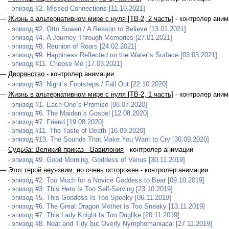
- эпизод #2. Missed Connections [11.10.2021]
 —
Жизнь в альтернативном мире с нуля [ТВ-2, 2 часть]
- контролер аним
- эпизод #2. Otto Suwen / A Reason to Believe [13.01.2021]
- эпизод #4. A Journey Through Memories [27.01.2021]
- эпизод #8. Reunion of Roars [24.02.2021]
- эпизод #9. Happiness Reflected on the Water`s Surface [03.03.2021]
- эпизод #11. Choose Me [17.03.2021]
 —
Дворянство
- контролер анимации
- эпизод #3. Night`s Footsteps / Fall Out [22.10.2020]
 —
Жизнь в альтернативном мире с нуля [ТВ-2, 1 часть]
- контролер аним
- эпизод #1. Each One`s Promise [08.07.2020]
- эпизод #6. The Maiden`s Gospel [12.08.2020]
- эпизод #7. Friend [19.08.2020]
- эпизод #11. The Taste of Death [16.09.2020]
- эпизод #13. The Sounds That Make You Want to Cry [30.09.2020]
 —
Судьба: Великий приказ - Вавилония
- контролер анимации
- эпизод #9. Good Morning, Goddess of Venus [30.11.2019]
 —
Этот герой неуязвим, но очень осторожен
- контролер анимации
- эпизод #2. Too Much for a Novice Goddess to Bear [09.10.2019]
- эпизод #3. This Hero Is Too Self-Serving [23.10.2019]
- эпизод #5. This Goddess Is Too Spooky [06.11.2019]
- эпизод #6. The Great Dragon Mother Is Too Sneaky [13.11.2019]
- эпизод #7. This Lady Knight Is Too Doglike [20.11.2019]
- эпизод #8. Neat and Tidy but Overly Nymphomaniacal [27.11.2019]