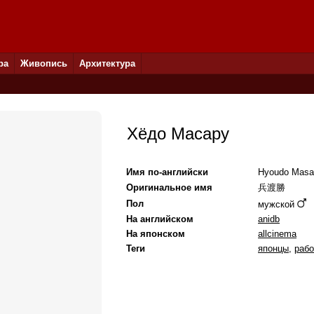
ра
Живопись
Архитектура
Хёдо Масару
Имя по-английски
Hyoudo Masa
Оригинальное имя
兵渡勝
Пол
мужской
На английском
anidb
На японском
allcinema
Теги
японцы
,
рабо