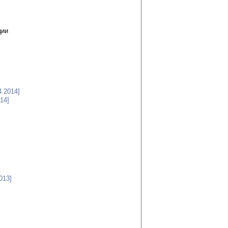
ции
4.2014]
014]
013]