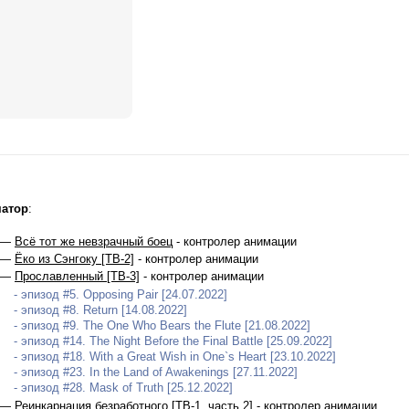
атор
:
 —
Всё тот же невзрачный боец
- контролер анимации
 —
Ёко из Сэнгоку [ТВ-2]
- контролер анимации
 —
Прославленный [ТВ-3]
- контролер анимации
- эпизод #5. Opposing Pair [24.07.2022]
- эпизод #8. Return [14.08.2022]
- эпизод #9. The One Who Bears the Flute [21.08.2022]
- эпизод #14. The Night Before the Final Battle [25.09.2022]
- эпизод #18. With a Great Wish in One`s Heart [23.10.2022]
- эпизод #23. In the Land of Awakenings [27.11.2022]
- эпизод #28. Mask of Truth [25.12.2022]
 —
Реинкарнация безработного [ТВ-1, часть 2]
- контролер анимации