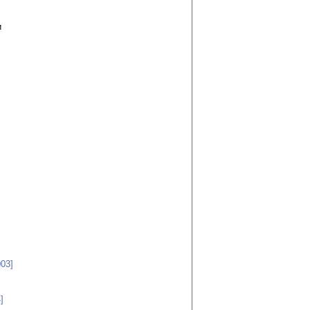
и
03]
]