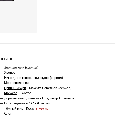
 в кино
:
 —
Зеркало лжи
(сериал)
 —
Хронос
 —
Никогда не говори «никогда»
(сериал)
 —
Моя революция
 —
Принц Сибири
- Максим Савельев (сериал)
 —
Кружева
- Виктор
 —
Дорогая моя доченька
- Владимир Славянов
 —
Возвращение в "А"
- Алексей
 —
Тёмный мир
- Костя
5.7/10 (59)
 —
Слон