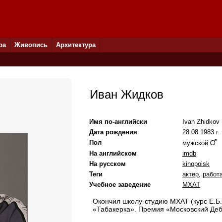
ра
Живопись
Архитектура
Иван Жидков
Имя по-английски
Ivan Zhidkov
Дата рождения
28.08.1983 г.
Пол
мужской
На английском
imdb
На русском
kinopoisk
Теги
актер
,
работ
Учебное заведение
МХАТ
Окончил школу-студию МХАТ (курс Е.Б.
«Табакерка». Премия «Московский Деб