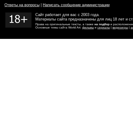
Ответы на вопросы
|
Написать сообщение администрации
Сайт работает для вас с 2003 года.
Материалы сайта предназначены для лиц 18 лет и с
Права на оригинальные тексты, а также
на подбор
и расположение
Основные темы сайта World Art:
фильмы
и
сериалы
|
видеоигры
|
а