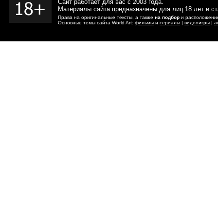
Сайт работает для вас с 2003 года.
Материалы сайта предназначены для лиц 18 лет и с
Права на оригинальные тексты, а также
на подбор
и расположение
Основные темы сайта World Art:
фильмы
и
сериалы
|
видеоигры
|
а