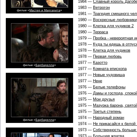
1984 —
Славный король Дагоб
1983 —
Ветрогон
фильм «
Мастер и Маргарита
»
1981 —
Трагедия смешного чел
1980 —
Воскресные любовники
1980 —
Клетка для чудиков 2
1980 —
Терраса
1979 —
Пробка - невероятная и
1978 —
Куда ты едешь в отпус
1978 —
Клетка для чудиков
1978 —
Первая любовь
1977 —
Казотто
фильм «
Барбарелла
»
1977 —
Комната епископа
1977 —
Новые чудовища
1977 —
Нене
1976 —
Белые телефоны
1976 —
Дамы и господа, споко
1975 —
Мои друзья
1975 —
Мазурка барона, свято
1975 —
Третья степень
1974 —
Народный роман
фильм «
Барбарелла
»
1974 —
Не прикасайся к белой
1973 —
Собственность больше
1973 —
Большая жратва