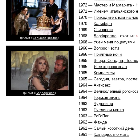
1972 —
Мастер и Маргарита
- 
1971 —
Именем итальянского 
1970 —
Приходите к нам на ча
1970 —
Калиффа
1969 —
Свинарник
1968 —
Барбарелла
- охотник
6
фильм «
Большая жратва
»
1968 —
Убей меня поцелуями
1966 —
Вопрос чести
1966 —
Приятные ночи
1965 —
Вчера, Сегодня, После
1965 —
Я ее хорошо знал
1965 —
Комплексы
1965 —
Сегодня, завтра, после
1964 —
Антисекс
1964 —
Великолепный рогонос
фильм «
Барбарелла
»
1964 —
Горькая жизнь
1963 —
Чудовища
1963 —
Пчелиная матка
1963 —
РоГоПаг
1962 —
Жажда
1962 —
Самый короткий день
1961 —
Как радостно жить