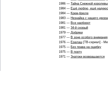
1986 —
Тайна Снежной королевы
1984 —
Ещё люблю, ещё надею
1984 —
Крем-брюле
1983 —
Незнайка с нашего двора
1981 —
Все наоборот
1981 —
34-й скорый
1979 —
Добряки
1977 —
В зоне особого внимания
1976 —
Ералаш
[ТВ-сериал] - М
1975 —
Без права на ошибку
1975 —
В порту
1971 —
Знатоки возвращаются