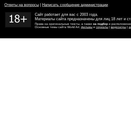
Ответы на вопросы
|
Написать сообщение администрации
Сайт работает для вас с 2003 года.
Материалы сайта предназначены для лиц 18 лет и с
Права на оригинальные тексты, а также
на подбор
и расположение
Основные темы сайта World Art:
фильмы
и
сериалы
|
видеоигры
|
а