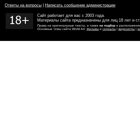
Ответы на вопросы
|
Написать сообщение администрации
Сайт работает для вас с 2003 года.
Материалы сайта предназначены для лиц 18 лет и с
Права на оригинальные тексты, а также
на подбор
и расположение
Основные темы сайта World Art:
фильмы
и
сериалы
|
видеоигры
|
а