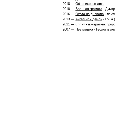
2018 —
Облепиховое лето
2018 —
Вольная грамота
- Дмитр
2016 —
Охота на дьявола
- лейт
2013 —
Ангел или демон
- Гоша 
2011 —
Сплит
- привратник проро
2007 —
Неваляшка
- Геолог в л