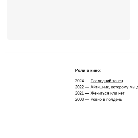
Роли в кино
:
2024 —
Последний танец
2022 —
Айтишник, которому мы 
2021 —
Жениться или нет
2008 —
Ровно в полдень