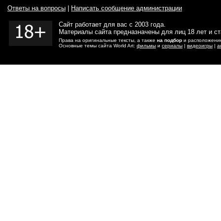
Ответы на вопросы
|
Написать сообщение администрации
Сайт работает для вас с 2003 года.
Материалы сайта предназначены для лиц 18 лет и с
Права на оригинальные тексты, а также
на подбор
и расположение
Основные темы сайта World Art:
фильмы
и
сериалы
|
видеоигры
|
а